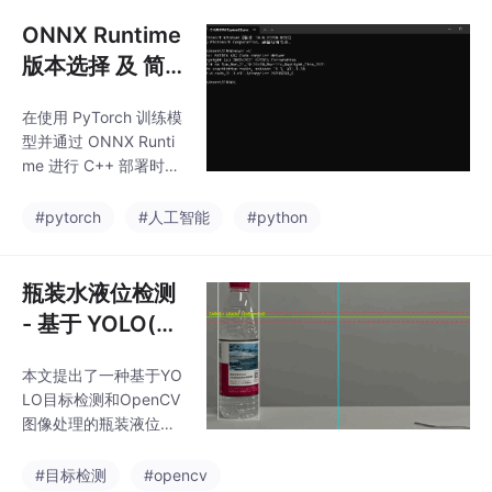
型推理、文件夹自动监
合格/不合格自动判定功
控、图像处理、结果可
ONNX Runtime
能。
视化、UI交互 等功能，
版本选择 及 简
既可以进行单张图片的
单测试
检测，也支持对文件夹
在使用 PyTorch 训练模
进行实时监控和目标跟
型并通过 ONNX Runti
踪。
me 进行 C++ 部署时，
遇到 CUDA、cuDNN
和 ONNX Runtime 版
#pytorch
#人工智能
#python
本选择的问题。例如：
PyTorch 使用 CUDA 1
1.3PyTorch 使用 cuDN
瓶装水液位检测
N 8.3.2系统安装 CUDA
- 基于 YOLO(ult
11.3系统安装 cuDNN
ralytics) + Ope
8.2.0此时部署 ONNX
本文提出了一种基于YO
nCV图像处理
Runtime 时应该选择什
LO目标检测和OpenCV
么版本？
图像处理的瓶装液位检
测系统。系统采用两阶
段检测流程：首先通过
#目标检测
#opencv