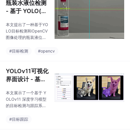
瓶装水液位检测
- 基于 YOLO(ult
ralytics) + Ope
本文提出了一种基于YO
nCV图像处理
LO目标检测和OpenCV
图像处理的瓶装液位检
测系统。系统采用两阶
段检测流程：首先通过
#目标检测
#opencv
bottle.pt模型检测瓶体
并跟踪，然后使用roi_le
vel.pt模型在瓶体区域
YOLOv11可视化
内定位液位区域。核心
界面设计 - 基于
算法通过分析图像灰度
PyQt5 - 目标检
梯度检测液位，利用液
本文展示了一个基于 Y
测 + 目标跟踪
面处亮度变化剧烈的特
OLOv11 深度学习模型
性确定液位线位置。系
的目标检测与跟踪系
统支持实时可视化显示
统，并通过 PyQt5 提供
检测结果，包括瓶体
了直观易用的可视化界
#目标跟踪
框、液位线、目标液位
面。整个项目集成了 模
线和统计信息，并具备