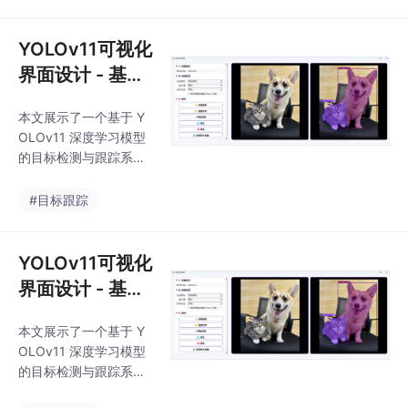
bottle.pt模型检测瓶体
并跟踪，然后使用roi_le
vel.pt模型在瓶体区域
YOLOv11可视化
内定位液位区域。核心
界面设计 - 基于
算法通过分析图像灰度
PyQt5 - 目标检
梯度检测液位，利用液
本文展示了一个基于 Y
测 + 目标跟踪
面处亮度变化剧烈的特
OLOv11 深度学习模型
性确定液位线位置。系
的目标检测与跟踪系
统支持实时可视化显示
统，并通过 PyQt5 提供
检测结果，包括瓶体
了直观易用的可视化界
#目标跟踪
框、液位线、目标液位
面。整个项目集成了 模
线和统计信息，并具备
型推理、文件夹自动监
合格/不合格自动判定功
控、图像处理、结果可
YOLOv11可视化
能。
视化、UI交互 等功能，
界面设计 - 基于
既可以进行单张图片的
PyQt5 - 目标检
检测，也支持对文件夹
本文展示了一个基于 Y
测 + 目标跟踪
进行实时监控和目标跟
OLOv11 深度学习模型
踪。
的目标检测与跟踪系
统，并通过 PyQt5 提供