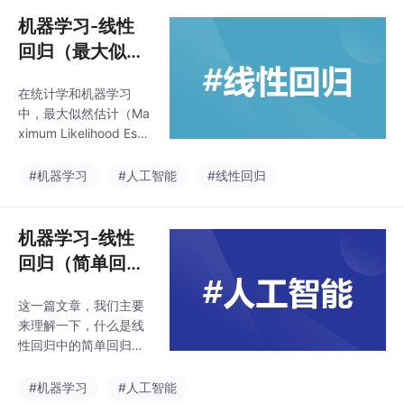
机器学习-线性
回归（最大似然
估计）
在统计学和机器学习
中，最大似然估计（Ma
ximum Likelihood Esti
mation，简称 MLE）是
一种用于估计模型参数
#机器学习
#人工智能
#线性回归
的方法，其核心思想
是：在给定观测数据的
情况下，选择使得数据
机器学习-线性
出现概率最大的模型参
回归（简单回
数。
归、多元回归）
这一篇文章，我们主要
来理解一下，什么是线
性回归中的简单回归和
多元回归，顺便掌握一
下特征向量的概念。
#机器学习
#人工智能