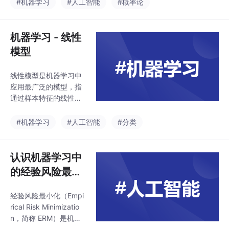
学时学过的数学期望和
#机器学习
#人工智能
#概率论
方差进行了复习和整
理，以加深理解，提高
学习效率。
机器学习 - 线性
模型
线性模型是机器学习中
应用最广泛的模型，指
通过样本特征的线性组
合来进行预测的模型。
本文我们来学习线性模
#机器学习
#人工智能
#分类
型的种类：回归问题和
分类问题，并了解涉及
的几个概念：决策函
认识机器学习中
数、判别函数和符号函
的经验风险最小
数。
化准则
经验风险最小化（Empi
rical Risk Minimizatio
n，简称 ERM）是机器