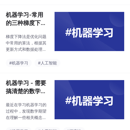
机器学习-常用
的三种梯度下降
法
梯度下降法是优化问题
中常用的算法，根据其
更新方式和数据处理的
特点，主要分为批量梯
度下降法，随机梯度下
#机器学习
#人工智能
降法，小批量梯度下降
法
机器学习 - 需要
搞清楚的数学期
望
最近在学习机器学习的
过程中，发现数学期望
在理解一些相关概念时
都需要用到，因此对大