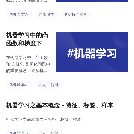
概念，尤其在高维空间
和机器学习中具有重要
作用。要理解超平面，
#机器学习
#几何学
#支持向量机
需要从其定义、几何意
义、数学描述以及实际
应用的角度来分析。
机器学习中的凸
函数和梯度下降
法
在机器学习中，凸函数
和 凸优化 是优化问题中
的重要概念，许多机器
学习算法的目标是优化
一个凸函数。这些概念
#机器学习
#人工智能
的核心思想围绕着优化
问题的简化和求解效
率。
机器学习之基本概念 - 特征、标签、样本
机器学习之基本概念 - 特征、标签、样本
#机器学习
#人工智能