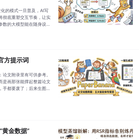
进化的模式一旦普及，AI写
将彻底重塑交互节奏，让实
参数的大模型能在随身设备
囊。
内附官方提示词
0先划重点：论文附录里有可供参考。
而是画那张能撑起整篇论文
，手都要废了；后来生图大
作的一
“黄金数据”