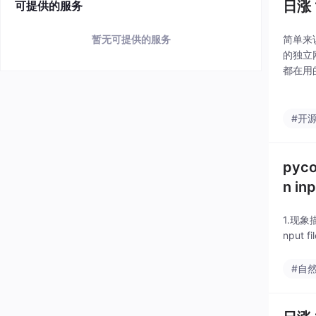
日涨 
可提供的服务
简单来说
暂无可提供的服务
的独立网
都在用
等社交
#开
pyc
n inp
1.现象描
nput 
#自