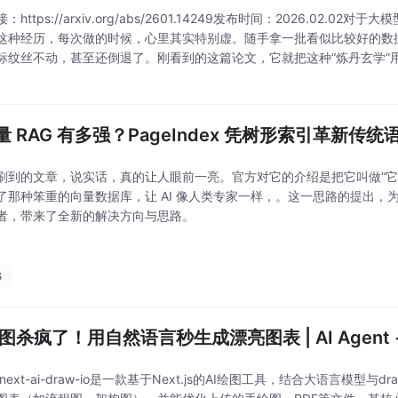
：https://arxiv.org/abs/2601.14249发布时间：2026.02.0
这种经历，每次做的时候，心里其实特别虚。随手拿一批看似比较好的数
标纹丝不动，甚至还倒退了。刚看到的这篇论文，它就把这种“炼丹玄学”
看它是怎样用一个指标把大模型蒸馏需要的的。
量 RAG 有多强？PageIndex 凭树形索引革新传
刷到的文章，说实话，真的让人眼前一亮。官方对它的介绍是把它叫做“
了那种笨重的向量数据库，让 AI 像人类专家一样，。这一思路的提出，为受
者，带来了全新的解决方向与思路。
G
绘图杀疯了！用自然语言秒生成漂亮图表 | AI Agent + 
next-ai-draw-io是一款基于Next.js的AI绘图工具，结合大语言模型与