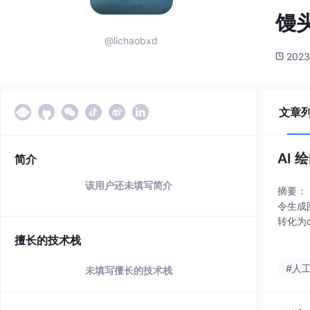
馒
@lichaobxd
2023
文章
AI 
简介
该用户还未填写简介
摘要： 
令生成
转化为
效果依赖
擅长的技术栈
#人
未填写擅长的技术栈