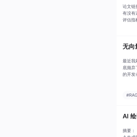
论文链接
有没有
评估指
们来看
无向
最近我
底抛弃
的开发
#RA
AI 
摘要： 