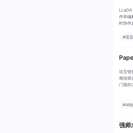
LLa
作和编
时协作
上秒开
#语
Pap
论文链接
相信很
门面的
模型火
#AI
强师