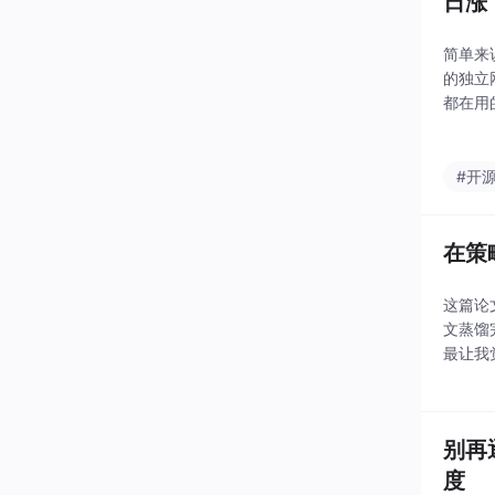
日涨 
简单来说
的独立网
都在用
等社交
#开
在策
这篇论
文蒸馏
最让我
也不用
一样，
别再逐
度