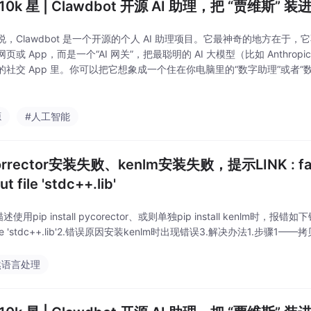
10k 星 | Clawdbot 开源 AI 助理，把 “贾维斯
，Clawdbot 是一个开源的个人 AI 助理项目。它最神奇的地方在于，它不
页或 App，而是一个“AI 网关”，把最聪明的 AI 大模型（比如 Anthropi
的社交 App 里。你可以把它想象成一个住在你电脑里的“数字助理”或者“
软件里给它发个短信，它就能帮你去翻邮件、管日
源
#人工智能
orrector安装失败、kenlm安装失败，提示LINK : fatal 
ut file 'stdc++.lib'
述使用pip install pycorector、或则单独pip install kenlm时，报错如下错误LIN
file 'stdc++.lib'2.错误原因安装kenlm时出现错误3.解决办法1.步骤1——拷贝两个
然语言处理