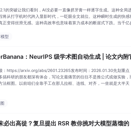
DA 2.1的突破让我们看到，AI没必要一直像挤牙膏一样逐字生成。这种全局
程将从打字机时代跨入显影时代，一眨眼全文就位。这种瞬时生成的快感
真正变得丝滑无感。这种高效率也意味着算力成本的断崖式下跌。当千亿
秒回，AI就不再是昂贵的云端奢侈品，而是像空气一样无处不在的随身智
言模型
erBanana：NeurIPS 级学术图自动生成 | 论文
：https://arxiv.org/abs/2601.23265发布时间：2026.01.3
多搞科研的朋友都深有体会，写论文最痛苦的往往不是推公式或做实验，
方法框图。以前咱们全靠手工在那儿拉框、连线、对齐，一坐就是大半天
了，大家觉得救星来了，不过总觉得差点意思，。最近看到北大和谷歌合
绘图
未必出高徒？复旦提出 RSR 教你挑对大模型蒸馏的 