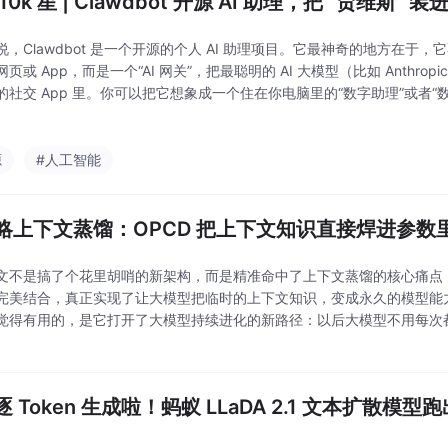
10k 星 | Clawdbot 开源 AI 助理，把 “贾维斯
，Clawdbot 是一个开源的个人 AI 助理项目。它最神奇的地方在于，它不
页或 App，而是一个“AI 网关”，把最聪明的 AI 大模型（比如 Anthropi
的社交 App 里。你可以把它想象成一个住在你电脑里的“数字助理”或者“
软件里给它发个短信，它就能帮你去翻邮件、管日
源
#人工智能
略上下文蒸馏：OPCD 把上下文知识直接焊进参数里
文不是搞了个花里胡哨的新架构，而是精准命中了上下文蒸馏的核心痛点，把o
完美结合，真正实现了让大模型把临时的上下文知识，变成永久的模型能
觉得有用的，是它打开了大模型持续进化的新路径：以后大模型不用每次
靠超长的上下文提示词，它可以自己在使用中积累经验，把经验固化到参
在实践中持
 Token 生成啦！蚂蚁 LLaDA 2.1 文本扩散模型跑出