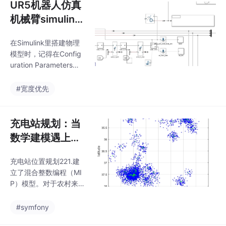
UR5机器人仿真
机械臂simulink
simscape 正向
在Simulink里搭建物理
运动学，逆向运
模型时，记得在Config
动学 关节空间轨
uration Parameters里
迹规划
把Solver选成ode15s
——刚性系统专用求解
#宽度优先
器，否则仿真速度能让
你等到怀疑人生。先来
张全家福：Simulink搭
充电站规划：当
建物理模型，机器人工
数学建模遇上乡
具箱负责算法验证，Si
村土路与城市车
mscape实现多体动力
充电站位置规划221.建
流
学——这组合拳打起来
立了混合整数编程（MI
是真香。仿真时发现个
P）模型。对于农村来
有趣现象：同样的轨迹
说，交通网络并不像他
规划，在理想模型和物
们的城市同行那样强
#symfony
理模型中的关节扭矩能
大。充电站可以辐射到
差出20%。注意每次逆