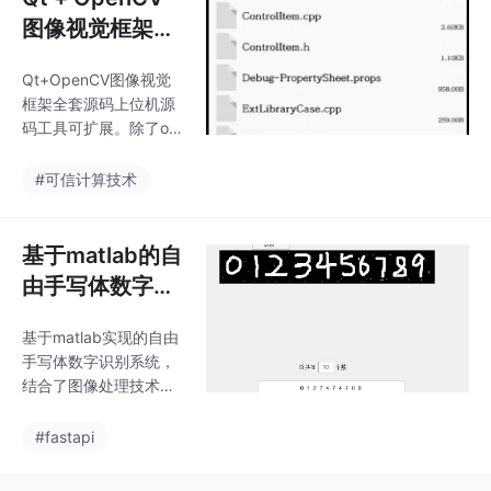
C多种液体混合装置系
图像视觉框架源
统程序 基于西门子S7-3
码探秘
00PLC的液体混合装置
Qt+OpenCV图像视觉
程序。使用西门子博图
框架全套源码上位机源
V15.1及以上版本打开本
码工具可扩展。除了op
程序用的西门子300 PL
encv和相机sdk的dll，
C，程序都有注释。文
其它所有算法均无封
#可信计算技术
件包括plc程序、IO接线
装，可以根据自己需要
图和IO地址分配表。本
补充自己的工具。基于
程序为必社程序。我觉
Qt5.14.2 + VS2019 +
基于matlab的自
得这个项
OpenCV 开发实现，支
由手写体数字识
持多相机多线程，每个
别系统
工具都是单独的 DLL，
基于matlab实现的自由
主程序通过公用的接口
手写体数字识别系统，
访问以及加载各个工
结合了图像处理技术和
具。包含涉及图像算法
BP神经网络算法，通过
的工具、 逻辑工具、通
友好的GUI界面为用户
#fastapi
讯工具和系统工具等工
提供了便捷的使用方
具。最近捣鼓了一个超
式。该系统在手写体数
有趣的项目—