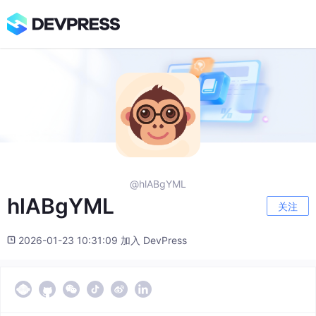
@hlABgYML
hlABgYML
关注
2026-01-23 10:31:09 加入 DevPress