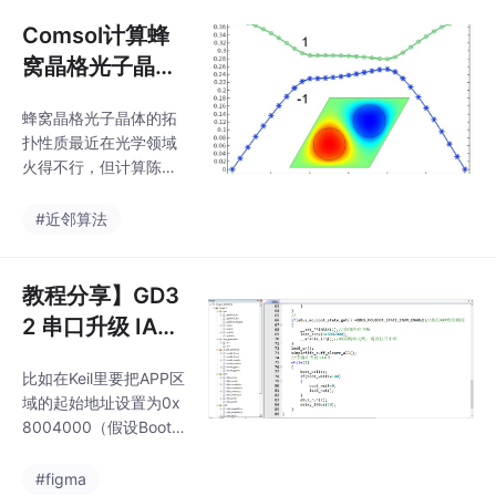
应考虑的周围区域，因
解
此纸张使用加权Vorinor
Comsol计算蜂
图模型（WVDM）来分
窝晶格光子晶体
析该方面。对于城市的
能带拓扑陈数
充电站，考虑了交通流
蜂窝晶格光子晶体的拓
量的效果。同时，引入
扑性质最近在光学领域
排队理论以计算驱动程
火得不行，但计算陈数
序的平均等待时间。对
这事儿总让新手头疼。
于乡村，本文还考虑了
先别急着打开软件，记
#近邻算法
建筑成本，并提供了充
住核心逻辑：陈数就是
电桩的计算公式。最
Berry曲率在整个布里渊
后，将目标编程设置为
区的积分，而光子晶体
教程分享】GD3
解决充电站的最佳分
要实现非零陈数，结构
布，具有最
2 串口升级 IAP
必须打破时间反演对称
升级程序 | GD3
性。别慌，这是网格不
比如在Keil里要把APP区
2F3 芯片移植
够密的正常现象。最后
域的起始地址设置为0x
记得验证时间反演对称
性，上位机功能
8004000（假设Bootlo
性——把磁场方向反
详解
ader占16KB），同时中
转，陈数符号应该翻
断向量表偏移量要和SC
#figma
转，这才是真·拓扑非平