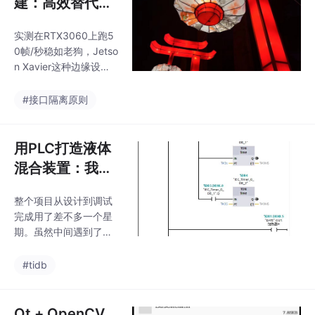
建：高效替代Re
一个故事了。您看到的
W的孤立字语音识别Ma
alSense D43
介绍及图片即为本程序
tlab代码模版。
实测在RTX3060上跑5
实现的功能，程序经过
5，精度达98.
0帧/秒稳如老狗，Jetso
我自己电脑的测试，确
5%，RTX 3060
n Xavier这种边缘设备
保能实现相应的
达5...
也能跑到8帧，精度控
制在1.5%误差带，比某
#接口隔离原则
些万元级3D相机还实
在。在Jetson上跑的时
候，把视差范围从96砍
用PLC打造液体
到64，精度只降0.3%
混合装置：我的
但帧率直接翻倍。整套
小实践
源码扔在GitHub上，C+
整个项目从设计到调试
+版带了TensorRT加
完成用了差不多一个星
速，Python版适合快速
期。虽然中间遇到了不
验证。别用鱼眼镜头，
少问题，比如阀门的控
普通6mm定焦镜头足
制时序不对、模拟量采
#tidb
够，畸变校正用OpenC
集不稳定等，但通过不
V现成方案就能搞定
断试验和调整，最后都
解决了。基于西门子PL
Qt + OpenCV