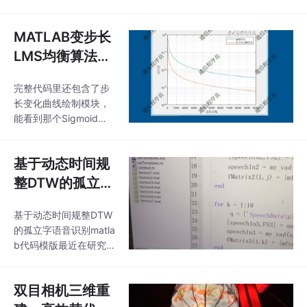
B->VTOR设置一致。不
庸的实锤。这里braket
过要注意，不同型号的
函数得处理规范自由
掩码值可能需要调整，
MATLAB变步长
度，建议用⟨u|v⟩/|⟨u|v
别直接抄作业。今天咱
LMS均衡算法误
们来盘一盘GD32F3的
码率仿真研究与
串口IAP实现，手把手教
完整代码里还包含了步
实现：迭代优化
你让设备自己完成空中
长变化曲线绘制模块，
升级。比如115200波特
与性能曲线分析
能看到那个Sigmoid函
率下，256字节一包大
数是怎么动态调节的
约要22ms发送时间，得
——这可能是变步长算
确保设备端接收缓冲区
基于动态时间规
法最性感的时刻，看着
足够大。不过要注意静
步长随着误差起伏就像
整DTW的孤立字
态
看心电图似的。传统LM
语音识别Matlab
S步长固定，收敛速度
基于动态时间规整DTW
代码模版
和稳态误差总要取舍，
的孤立字语音识别matla
这个可变步长的版本倒
b代码模版最近在研究
是能动态调整。下次试
孤立字语音识别，发现
试把信道改成时变的，
动态时间规整（DTW）
应该能看到变步长更大
双目相机三维重
是个很有趣的算法。今
的优势，不过那就是另
天就来分享一下基于DT