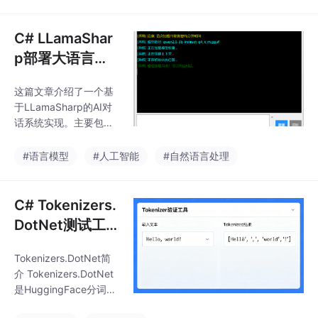
s）： 创建了一个包含
持ONNX导出，适用于
聊天框、输入框、发送/
工业质检等需要快
清除按钮、进度条和状
C# LLamaShar
态栏的Windows窗体应
p部署大语言模
用 采用黑底绿字的终端
型实例
风格界面设计 实现了响
这篇文章介绍了一个基
应式布局，控件会随窗
于LLamaSharp的AI对
口大小变化自动调整位
话系统实现。主要包含
置和尺寸 功能实现部分
两个部分： UI设计部分
（Form1.cs）： 使用LL
（Form1.Designer.c
#语言模型
#人工智能
#自然语言处理
amaSharp加载GGUF格
s）： 创建了一个包含
式的AI模型（
聊天框、输入框、发送/
清除按钮、进度条和状
C# Tokenizers.
态栏的Windows窗体应
DotNet测试工
用 采用黑底绿字的终端
具
风格界面设计 实现了响
Tokenizers.DotNet简
应式布局，控件会随窗
介 Tokenizers.DotNet
口大小变化自动调整位
是HuggingFace分词器
置和尺寸 功能实现部分
库的.NET封装，支持在
（Form1.cs）： 使用LL