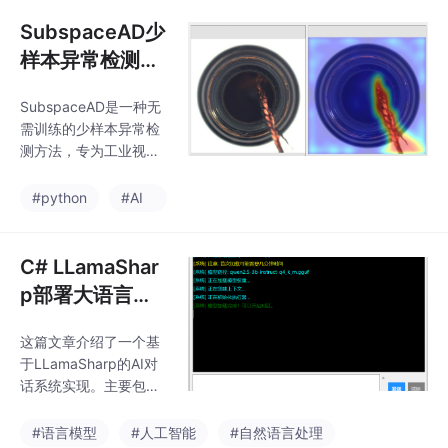
像，直接分割目标图像
中的同类物体。其核心
SubspaceAD少
创新点包括：利用DINO
样本异常检测开
v3的密集特征进行分
源项目分享
割；通过SVD分析去除
SubspaceAD是一种无
特征中的位置偏差；采
需训练的少样本异常检
用轻量级后处理生成最
测方法，专为工业视觉
终分割结果。INSID3的
缺陷检测设计。该方法
优势在于完全无需训练
利用预训练的DINOv2
#python
#AI
参数、仅需单个骨干网
特征提取器和少量正常
络，且在多个基准测试
样本，通过PCA建立低
中达到SOTA性能。该
维子空间模型，计算测
C# LLamaShar
方法适用于
试样本的重构误差作为
p部署大语言模
异常分数。其优势在于
型实例
无需训练、1-shot即可
这篇文章介绍了一个基
工作、计算高效且可解
于LLamaSharp的AI对
释性强，在MVTec-AD
话系统实现。主要包含
和VisA数据集上分别达
两个部分： UI设计部分
到98.0%和93.3%的图
（Form1.Designer.c
#语言模型
#人工智能
#自然语言处理
像级AUROC。该方法支