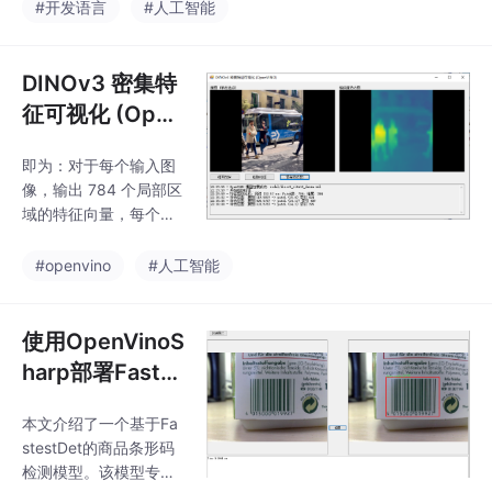
C#/NET环境中使用预
#开发语言
#人工智能
amaSharp加载GGUF格
训练模型的分词功能。
式的AI模型（
核心特性包括： 高性
能：基于Rust实现，支
DINOv3 密集特
持文本编码（字符串→T
征可视化 (Open
okenID数组）与解码
VINO)
（TokenID→字符
即为：对于每个输入图
串）； 多模型支持：可
像，输出 784 个局部区
从HuggingFace Hub下
域的特征向量，每个向
载或加载本地tokenizer.
量 384 维。这些密集特
json文件； 跨平台：需.
征可以用于下游任务
#openvino
#人工智能
（如语义分割、对应关
系匹配、可视化等）。
模型的特征维度（ViT-S
使用OpenVinoS
mall 的输出维度为 38
harp部署Faste
4）。输入图像尺寸 44
stDet条码检测
8×448，patch size =
本文介绍了一个基于Fa
模型进行条形码
16，所以每张图像被分
stestDet的商品条形码
割成。个不重叠的 patc
检测
检测模型。该模型专注
h。每个 patch 对应图