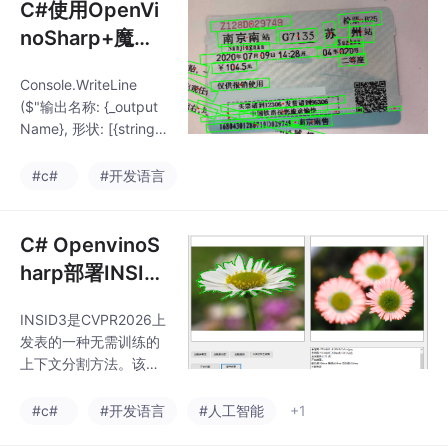
C#使用OpenVi
noSharp+魔塔
社区的读光中英
Console.WriteLine
文OCR ONNX
($"输出名称: {_output
模型进行文字检
Name}, 形状: [{string.J
测(仅检测不做识
oin(", ", _outputShap
e)}]");Console.WriteLin
别）
#c#
#开发语言
e($"输入名称: {_inputN
ame}, 形状: [{string.Joi
n(", ", _inputShap
C# OpenvinoS
e)}]");// 计算目标索引
harp部署INSID
(CHW格式)// 计算源索
3
引 (HW格式)// 初
INSID3是CVPR2026上
发表的一种无需训练的
上下文分割方法。该方
法基于冻结的DINOv3
视觉编码器，通过参考
#c#
#开发语言
#人工智能
+1
图像及其掩码和目标图