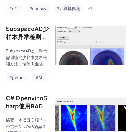
于快速检测条形码的存
像中的一个局部区域。
在和位置，虽然精度有
#c#
#opencv
#计算机视觉
+1
因此，导出的 ONNX 模
限但速度优势明显。作
型输出。工具
者提供了模型资源下载
链接（CSDN平台免费
SubspaceAD少
获取），并建议参考先
样本异常检测开
前文章获取部署代码。
源项目分享
适用于需要快速条形码
SubspaceAD是一种无
检测但对精度要求不高
需训练的少样本异常检
的场景，文末附有检测
测方法，专为工业视觉
效果示例。
缺陷检测设计。该方法
利用预训练的DINOv2
#python
#AI
特征提取器和少量正常
样本，通过PCA建立低
维子空间模型，计算测
C# OpenvinoS
试样本的重构误差作为
harp使用RAD进
异常分数。其优势在于
行缺陷检测
无需训练、1-shot即可
摘要：本项目实现了一
工作、计算高效且可解
个基于DINOv3的异常
释性强，在MVTec-AD