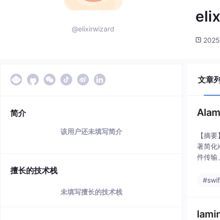
eli
@elixirwizard
2025
文章
Ala
简介
该用户还未填写简介
【摘要】
著简化i
件传输
擅长的技术栈
#swif
未填写擅长的技术栈
lam