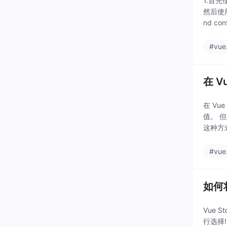
1.首先使
然后使用以
nd co
#vue.
在 V
在 Vu
值。 
这种方式
#vue.
如何将
Vue 
行选择