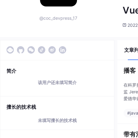
Vu
@coc_devpress_17
2022
文章
播客 
简介
该用户还未填写简介
在科罗拉
监 Je
爱德华兹
擅长的技术栈
#java
未填写擅长的技术栈
带有浮