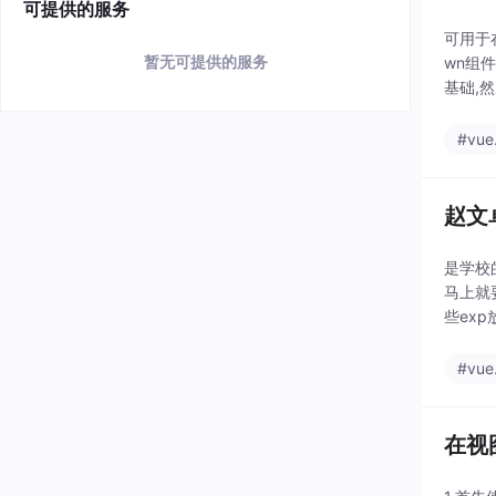
可提供的服务
可用于在
暂无可提供的服务
wn组件
基础,
#vue.
赵文卓1
是学校
马上就
些ex
内存、
#vue.
在视图