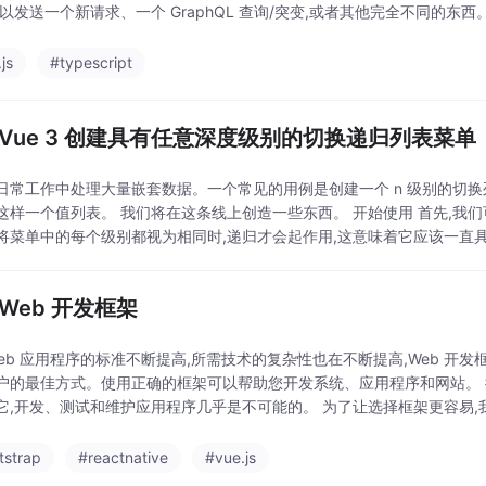
以发送一个新请求、一个 GraphQL 查询/突变,或者其他完全不同的东西。 
js
#typescript
 Vue 3 创建具有任意深度级别的切换递归列表菜单
日常工作中处理大量嵌套数据。一个常见的用例是创建一个 n 级别的切换列表。
这样一个值列表。 我们将在这条线上创造一些东西。 开始使用 首先,我
将菜单中的每个级别都视为相同时,递归才会起作用,这意味着它应该一直
个标题和一组子项。这些孩子中的
 Web 开发框架
Web 应用程序的标准不断提高,所需技术的复杂性也在不断提高,Web 开
户的最佳方式。使用正确的框架可以帮助您开发系统、应用程序和网站。 
它,开发、测试和维护应用程序几乎是不可能的。 为了让选择框架更容易,我
项目开发中使用。 1- 引导
tstrap
#reactnative
#vue.js