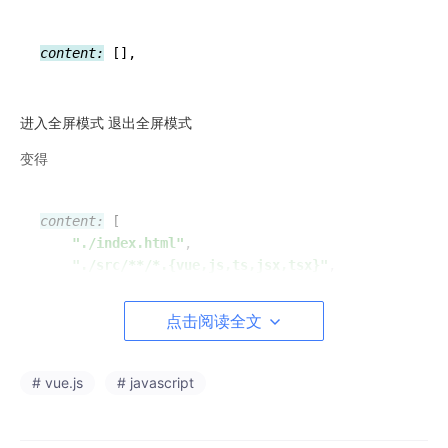
content:
进入全屏模式 退出全屏模式
变得
content:
 [

"./index.html"
,

"./src/**/*.{vue,js,ts,jsx,tsx}"
,

点击阅读全文
进入全屏模式 退出全屏模式
# vue.js
# javascript
4.创建文件
src
/assets/
css/tailwind.css
,填写如下