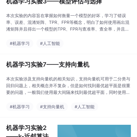
机器学习实验3——模型评估与选择
可以使用梯度上升或梯
度下降算法，来确定最
本次实验的内容旨在掌握如何衡量一个模型的好坏，学习了错误
佳系数w，从而达到最
率、误差、混淆矩阵、TPR、FPR等概念，明白了如何使用画出混
佳的分类效果。在普通
淆矩阵并且得出一个模型的TPR、FPR与查准率、查全率，并且了
的梯度上身算法中，我
解了PR曲线与ROC曲线的作用，PR曲线与ROC曲线是衡量一个模
们需要迭代算出最佳系
型好坏的重要指标，能够直观地显示出一个模型的性能，此次的学
#机器学习
#人工智能
数，时间复杂度过高，
习内容同时也让我对机器学习的相关概念有了更深一步的了解，为
因此我们可以使用随机
接下来的学习做好了铺垫。
梯度上升算法来改进梯
机器学习实验7——支持向量机
度上升算法的时间复杂
度。
本次实验涉及支持向量机的相关知识，支持向量机可用于二分类与
回归问题上，相关概念并不复杂，但是如何找到最优超平面是很重
要的问题，一般我们使用最大间隔来找到最优超平面，同时使用拉
格朗日乘子法来简化推导过程。同时在划分过程中往往会发现一个
超平面不能完全将数据集划分，这是我们可以使用软间隔，增加一
#机器学习
#支持向量机
#人工智能
定的容错，如果一个数据集是非线性的，那我们可以使用核函数，
将数据集映射到更高维度的空间中，这样就可以进行分割。
机器学习实验2
——k-近邻算法