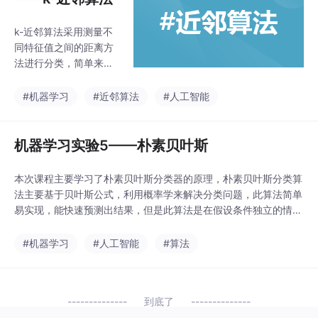
k-近邻算法采用测量不
同特征值之间的距离方
法进行分类，简单来说
就是“物以类聚”，计算k
个与预测对象距离最近
#机器学习
#近邻算法
#人工智能
的点，并将出现次数最
多的标签最为预测结
果。在模型的训练过程
机器学习实验5——朴素贝叶斯
中，k值对训练的结果有
巨大的影响，k的取值过
本次课程主要学习了朴素贝叶斯分类器的原理，朴素贝叶斯分类算
大会出现欠拟合，k的取
法主要基于贝叶斯公式，利用概率学来解决分类问题，此算法简单
值过小会出现过拟合。
易实现，能快速预测出结果，但是此算法是在假设条件独立的情况
并且通过此次实验，也
下实现的，在现实中很少有符合条件独立的例子，因此此算法所分
能对机器学习有一个大
类的结果可能会因此而受到影响。
#机器学习
#人工智能
#算法
致的概念，明白机器学
习的目的与应用，帮助
之后对更难的算法的理
解。
到底了