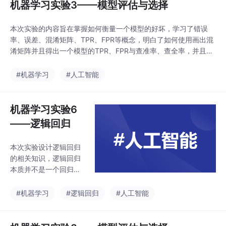
机器学习实验3——模型评估与选择
本次实验的内容旨在掌握如何衡量一个模型的好坏，学习了错误
率、误差、混淆矩阵、TPR、FPR等概念，明白了如何使用画出混
淆矩阵并且得出一个模型的TPR、FPR与查准率、查全率，并且了
解了PR曲线与ROC曲线的作用，PR曲线与ROC曲线是衡量一个模
型好坏的重要指标，能够直观地显示出一个模型的性能，此次的学
#机器学习
#人工智能
习内容同时也让我对机器学习的相关概念有了更深一步的了解，为
接下来的学习做好了铺垫。
机器学习实验6
——逻辑回归
本次实验设计逻辑回归
的相关知识，逻辑回归
本质并不是一个回归问
题而是一个二分类问
题，通过sigmoid函数
#机器学习
#逻辑回归
#人工智能
将数据集映射到0-1的范
围之内，而在为了得到
最佳的回归系数，我们