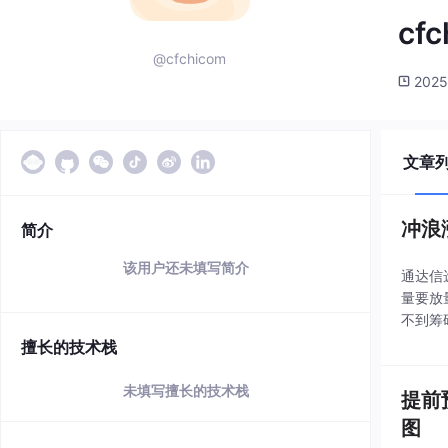
cfc
@cfchicom
2025
文章
冲浪
简介
该用户还未填写简介
通达信
量要放
不到筹
点要坚
擅长的技术栈
个尖尖
未填写擅长的技术栈
提前
图