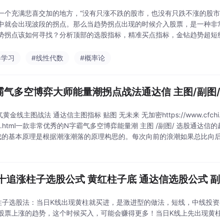
一个充满悲喜交加的地方，“没有只涨不跌的股市，也没有只跌不涨的股市
中就会出现波段的拐点。那么当趋势拐点出现的时候介入股票，是一种非
势拐点该如何寻找？分析顶部的选股指标，精准买点指标，金钻趋势超短
，踏准市场节奏。短线反弹行情中趋势的最佳买点！钻石趋势指标用法：当
当出现绿色箭头
器学习
#线性代数
#概率论
霸气多空博弈大师能量潮拐点战法通达信 主图/副图
金线主图战法 通达信主图指标 贴图 无未来 无加密https://www.cfchi.com/f
194.html一款非常优秀的N字霸气多空博弈能量潮 主图 /副图/ 选股通达
构成的基本原理是根据潮涨潮落的原理构思的。每次向前的浪潮如果总比向
。如果多方力量大则向上的潮水就大，中途回落的
十追涨柱子选股公式 黄红柱子底 通达信选股公式 
d柱子选股法：当日K线出现黄柱就买进，是激进型的做法，短线，中线投
股票上涨的趋势，这个时候买入，可能会赚得更多！当日K线上先出现黄