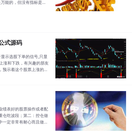
是万能的，但没有指标是不
号：“财富池选股”带您走出
公式源码
于显示选股下单的信号,只显
示上涨和下跌，有兴趣的朋友
，预示着这个股票上涨的趋
势，注意控制仓位！指标源
业绩表好的股票操作或者配
重仓吃波段；第二：控仓做
中一定非常有耐心而且做事
以上的素质以后才可以拿大