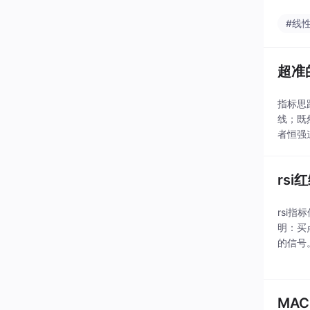
资金去
#线
超准
指标思
线；既
者恒强
大肉吃
者千虑
rs
rsi
明：买
的信号
统计也
MA