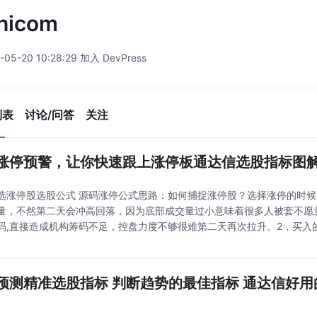
hicom
-05-20 10:28:29 加入 DevPress
列表
讨论/问答
关注
涨停预警，让你快速跟上涨停板通达信选股指标图
选涨停股选股公式 源码涨停公式思路：如何捕捉涨停股？选择涨停的时
量，不然第二天会冲高回落，因为底部成交量过小意味着很多人被套不愿
码,直接造成机构筹码不足，控盘力度不够很难第二天再次拉升。2，买入
决买入，不然会错过机会，但也不宜追太高，容易被套。指标用法：图中
的线条，这就是
预测精准选股指标 判断趋势的最佳指标 通达信好