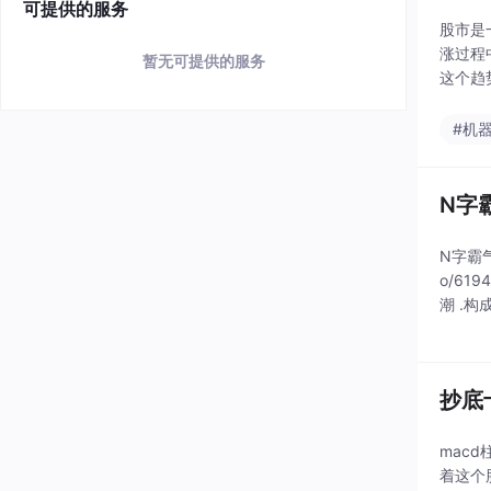
可提供的服务
股市是
涨过程
暂无可提供的服务
这个趋
握大势
持股，
#机
N字
N字霸气黄
o/6
潮 .
向前的
抄底
mac
着这个