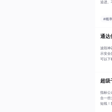
追进。
能的，
股市困
#概
通达
波段神
示安全
可以下
势，这
码：htt
超级
指标公
合一些
短线！
专注，