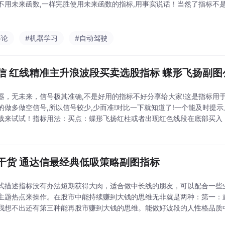
不用未来函数,一样完胜使用未来函数的指标,用事实说话！当然了指标不
炒股的人不会应用自己的武器，想盈利恐怕只能靠蒙了。期待您关注“公众
惑！指标
率论
#机器学习
#自动驾驶
信 红线精准主升浪波段买卖选股指标 蝶形飞扬副图
器，无未来，信号极其准确,不是好用的指标不好分享给大家!这是指标用
的做多做空信号,所以信号较少,少而准!对比一下就知道了!一个能及时提
载来试试！指标用法：买点：蝶形飞扬红柱或者出现红色线段在底部买入
个时候买入，可能会赚得更多！卖点：当白色线段出现预示将会是空方趋
ps
干货 通达信最经典低吸策略副图指标
式描述指标没有办法短期获得大肉，适合做中长线的朋友，可以配合一些
主题热点来操作。在股市中能持续赚到大钱的思维无非就是两种：第一：
我想不出还有第三种能再股市赚到大钱的思维。能做好波段的人性格品质
能做好短线的人性格品质中一定富有胆识而且有铁一样的操作纪律。具备