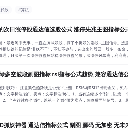
实盘！指标来源：超
性代数
#算法
的次日涨停股通达信选股公式 涨停先兆主图指标公式
路：最近闲来无事，一直在测试妖股，搞了个捉妖的选股+主图信号。选
然捉妖铁的纪律是“非妖不干”，不妖不参与，选出来的股票一般多一条命
道理，只买第一次涨停收盘后站稳涨停收盘的票，买涨停风险高，利润高
,买错就吃面喽，回马枪也有可能的。当然风险，风险，风险是很大的喽
必有一失，愚
i红绿多空波段副图指标 rsi指标公式趋势,兼容通达信
指标使用技巧： 注意紫色趋势线是否走平上翘，RSI6与RSI12出现金叉，买
点：文字标注“始”。卖点：文字标注“终”。1、当有连续多个“始”，以第一
。2、当有连续多个“终”，以第一个“终”做为卖点，忽略后面的信号。3
是以第一个“始”与第一个“终”做为统计点。图例：...
CD抓妖神器 通达信指标公式 副图 源码 无加密 无未