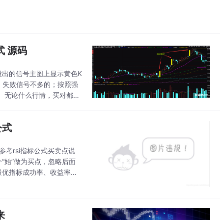
 源码
股出的信号主图上显示黄色K
，失败信号不多的；按照强
。无论什么行情，买对都是
！自己掂量掂量，再入场。智
公式
入参考rsi指标公式买卖点说
个“始”做为买点，忽略后面
、最优指标成功率、收益率的
来