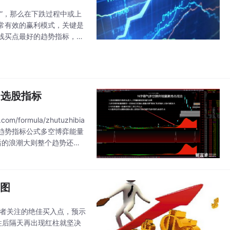
”，那么在下跌过程中或上
常有效的赢利模式，关键是
线买点最好的趋势指标，把
出现“钻石”表示可以买入
/选股指标
ormula/zhutuzhibia
信的趋势指标公式多空博弈能量
后的浪潮大则整个趋势还是
副图
资者关注的绝佳买入点，预示
柱后隔天再出现红柱就坚决