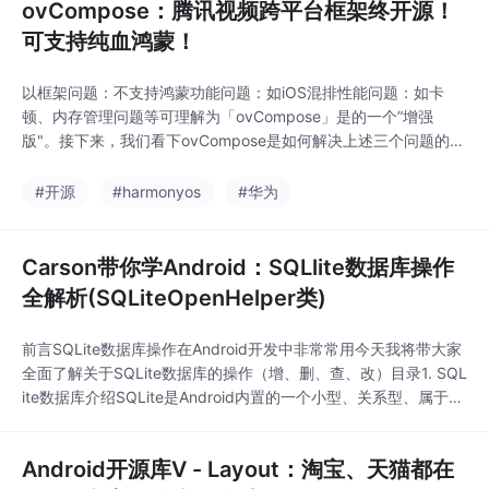
ovCompose：腾讯视频跨平台框架终开源！
可支持纯血鸿蒙！
以框架问题：不支持鸿蒙功能问题：如iOS混排性能问题：如卡
顿、内存管理问题等可理解为「ovCompose」是的一个”增强
版"。接下来，我们看下ovCompose是如何解决上述三个问题的。
逻辑层：由于在鸿蒙平台采取 Kotlin-Native 方案，解决了 Kotlin-
JS 使用 TaskPool 时，Kotlin 语法无法约束跨线程访问的问题，保
#开源
#harmonyos
#华为
持了高度的三端一致性。渲染层：Android（Sk
Carson带你学Android：SQLlite数据库操作
全解析(SQLiteOpenHelper类)
前言SQLite数据库操作在Android开发中非常常用今天我将带大家
全面了解关于SQLite数据库的操作（增、删、查、改）目录1. SQL
ite数据库介绍SQLite是Android内置的一个小型、关系型、属于文
本型的数据库。Android提供了对 SQLite数据库的完全支持，应用
程序中的任何类都可以通过名称来访问任何的数据库，但是应用程
Android开源库V - Layout：淘宝、天猫都在
序之外的就不能访问。Android中，通过S