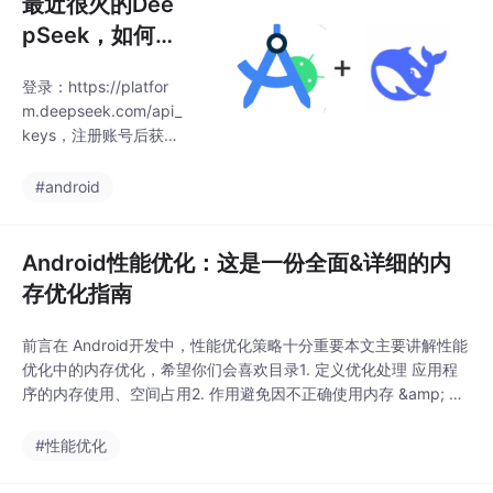
最近很火的Dee
pSeek，如何加
入到Android开
登录：https://platfor
发中？
m.deepseek.com/api_
keys，注册账号后获取
API Key，请务必记得：
【复制保存】！在【Set
#android
ting】-> 【Plugin】->
输入CodeGpt，并点击
【Install】进行安装。
Android性能优化：这是一份全面&详细的内
至此，关于【如何在An
存优化指南
droid Studio 接入Deep
Seek】 讲解完毕。
前言在 Android开发中，性能优化策略十分重要本文主要讲解性能
注：可在左侧【用量信
优化中的内存优化，希望你们会喜欢目录1. 定义优化处理 应用程
息】查看你的API使用情
序的内存使用、空间占用2. 作用避免因不正确使用内存 &amp; 缺
况 & 充值。
乏管理，从而出现 内存泄露（ML）、内存溢出（OOM）、内存空
间占用过大 等问题，最终导致应用程序崩溃（Crash）3. 储备知
#性能优化
识：A...