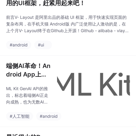
用的UI框架，赶紧用起来吧！
前言V- Layout 是阿里出品的基础 UI 框架，用于快速实现页面的
复杂布局，在手机天猫 Android版 内广泛使用让人激动的是，在
上个月V- Layout终于在Github上开源！Github - alibaba - vlayou
t在五一假期我对V- Layout进行了详细分析，我将献上一份 V- Lay
out的使用攻略 & 源码分析，希望你们会喜欢。 目录1. 为什
#android
#ui
端侧AI革命！An
droid App上可
直接集成Gemini
ML Kit GenAI API的推
大模型了！
出，标志着端侧AI正走
向成熟，也为无数AI落
地应用场景开启了新可
能对于安卓开发者来
#人工智能
#android
说，现在正是探索和集
成这些AI能力的最佳时
机，赶紧用起来吧！