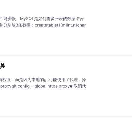
 会导致性能变慢，MySQL是如何将多张表的数据结合
据：createtablet1(m1int,n1char
错误
误不是因为没有权限，而是因为本地的git可能使用了代理，操
ygit config --global https.proxy# 取消代