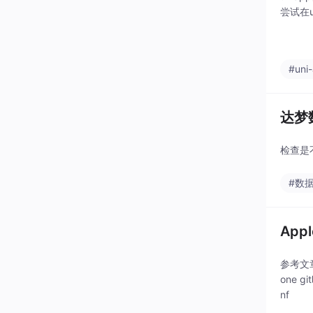
尝试在u
#uni
达梦
检查是
#数
App
参考文章：
one gi
nf