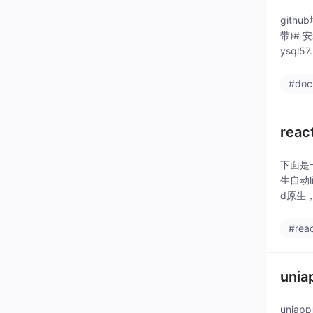
githu
带)# 安
ysql57.
#doc
rea
下面是
生自动
d原生
0.55.6
#reac
unia
unia