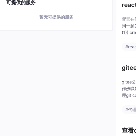
可提供的服务
rea
暂无可提供的服务
背景在使
到一起的
(1));cr
#reac
gite
gite
作步骤如下
理git co
#代
查看