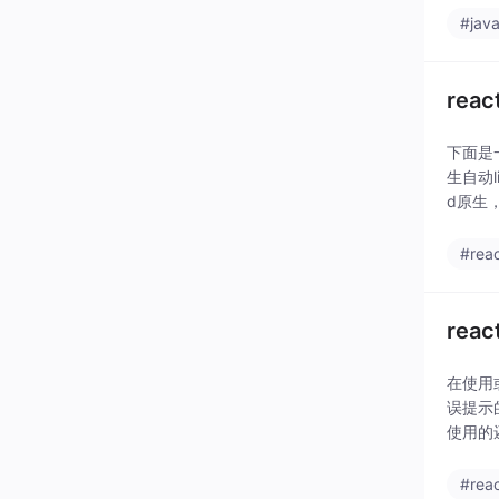
#java
rea
下面是
生自动
d原生
0.55.6
#reac
reac
在使用或者
误提示的
使用的还
#reac