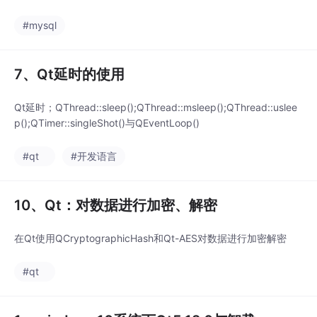
三、创建数据表点击小三角，右击“Tables”，选择“Create Table”
输入数据表名添加数据库内容，双击，输入内容，点击“Apple”显
#mysql
示SQL语句，点击Apple数
7、Qt延时的使用
Qt延时；QThread::sleep();QThread::msleep();QThread::uslee
p();QTimer::singleShot()与QEventLoop()
#qt
#开发语言
10、Qt：对数据进行加密、解密
在Qt使用QCryptographicHash和Qt-AES对数据进行加密解密
#qt