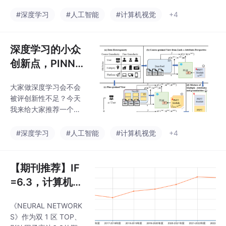
众创新点：贝叶斯神经
把梭。这对于论文er来
网络+PINN。贝叶斯神
#深度学习
#人工智能
#计算机视觉
+4
讲，可以说是绝佳发文
经网络用不确定性量化
选择！近期更是有成果
把“参数高效、模态对
登上顶刊TPAMI、顶会
齐、鲁棒泛化”串成一条
深度学习的小众
Neuri
线。把贝叶斯推断塞进L
创新点，PINN
oRA、Prompt、Adapt
+贝叶斯神经网
er里做轻量化，再让不
大家做深度学习会不会
络
确定性指挥跨模态动态
被评创新性不足？今天
路由，可以实现“少样
我来给大家推荐一个小
本、多模态、任意域”一
众创新点：贝叶斯神经
把梭。这对于论文er来
网络+PINN。贝叶斯神
#深度学习
#人工智能
#计算机视觉
+4
讲，可以说是绝佳发文
经网络用不确定性量化
选择！近期更是有成果
把“参数高效、模态对
登上顶刊TPAMI、顶会
齐、鲁棒泛化”串成一条
【期刊推荐】IF
Neuri
线。把贝叶斯推断塞进L
=6.3，计算机领
oRA、Prompt、Adapt
域人工智能方
er里做轻量化，再让不
《NEURAL NETWORK
向，国人友好
确定性指挥跨模态动态
S》作为双 1 区 TOP、
路由，可以实现“少样