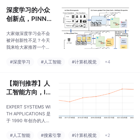
个具有重要学术价值和
影响力的展示平台。
深度学习的小众
创新点，PINN
+贝叶斯神经网
大家做深度学习会不会
络
被评创新性不足？今天
我来给大家推荐一个小
众创新点：贝叶斯神经
网络+PINN。贝叶斯神
#深度学习
#人工智能
#计算机视觉
+4
经网络用不确定性量化
把“参数高效、模态对
齐、鲁棒泛化”串成一条
【期刊推荐】人
线。把贝叶斯推断塞进L
工智能方向，IF
oRA、Prompt、Adapt
=7.5，国人友好
er里做轻量化，再让不
EXPERT SYSTEMS WI
确定性指挥跨模态动态
TH APPLICATIONS 是
路由，可以实现“少样
于 1990 年创办的人工
本、多模态、任意域”一
智能领域学术期刊，属
把梭。这对于论文er来
于中科院计算机科学大
#人工智能
#搜索引擎
#计算机视觉
+2
讲，可以说是绝佳发文