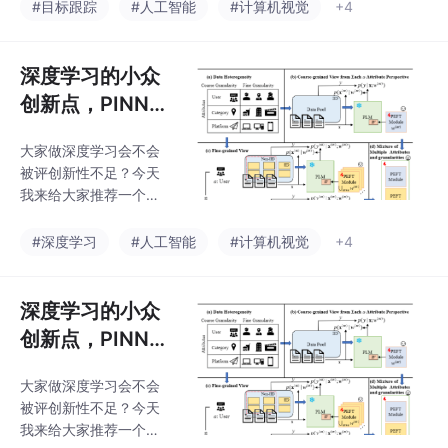
所周知，深度学习在实
#目标跟踪
#人工智能
#计算机视觉
+4
际应用中常面临图像退
化（如雾、湍流）的干
扰、多任务学习中的“灾
深度学习的小众
难性遗忘”，以及复杂模
创新点，PINN
型部署效率等问题。当
+贝叶斯神经网
下对这一方向的研究也
大家做深度学习会不会
络
因此更受关注，创新多
被评创新性不足？今天
围绕预训练模型的迁移
我来给大家推荐一个小
利用、轻量动态的特征
众创新点：贝叶斯神经
融合机制、统一的多任
网络+PINN。贝叶斯神
#深度学习
#人工智能
#计算机视觉
+4
务优化框架等展开。
经网络用不确定性量化
把“参数高效、模态对
齐、鲁棒泛化”串成一条
深度学习的小众
线。把贝叶斯推断塞进L
创新点，PINN
oRA、Prompt、Adapt
+贝叶斯神经网
er里做轻量化，再让不
大家做深度学习会不会
络
确定性指挥跨模态动态
被评创新性不足？今天
路由，可以实现“少样
我来给大家推荐一个小
本、多模态、任意域”一