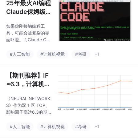
25年最火AI编程
Claude保姆级使
用指南，科研人
如果你刚接触编程工
速存！
具，可能会被复杂的界
面吓退。而Claude Cod
e的出现彻底改变了这一
局面——它直接在终端
#人工智能
#计算机视觉
#考研
+1
运行，用自然语言就能
指挥AI协作编程。想象
一下：对着电脑说“帮我
【期刊推荐】IF
在用户登录模块添加密
=6.3，计算机领
码验证”，代码就自动生
域人工智能方
成。这种体验正席卷全
《NEURAL NETWORK
向，国人友好
球开发者社区。
S》作为双 1 区 TOP、
影响因子高达6.3的期
刊，年发文量稳定且对
国人较为友好，其涵盖
#人工智能
#计算机视觉
#考研
+1
的研究方向广泛，是一