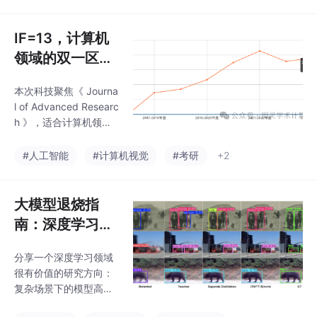
类一区 Top 期刊。
选择！近期更是有成果
登上顶刊TPAMI、顶会
IF=13，计算机
Neuri
领域的双一区顶
刊，国人友好
本次科技聚焦《 Journa
l of Advanced Researc
h 》，适合计算机领域
学者投递尝试
#人工智能
#计算机视觉
#考研
+2
大模型退烧指
南：深度学习的
轻量化迁移三连
分享一个深度学习领域
击，一篇看懂
很有价值的研究方向：
复杂场景下的模型高效
适配与多任务协同。众