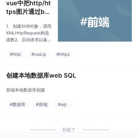
vue中把http/ht
tps图片通过bas
e64显示出来
1、创建XHR对象，调用
XMLHttpRequest构造
函数2、启动请求以备发
送数据3、设置返回响
应数据的类型4、发送
#http
#vue.js
#https
数据5、调用FileReader
对象的方法，将文件读
取为二进制码6、readA
创建本地数据库web SQL
sDataURL 方法可以将
读取到的文件编码成Da
前端本地数据库创建
taURL7、onload文件读
取成功时触发。
#数据库
#前端
#sql
到底了