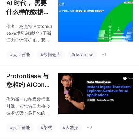
AI 时代， 需要
什么样的数据底
座？
作者：杨克特 ProtonBa
se 技术副总裁毕业于浙
江大学计算机系，获硕
士学位，具备 10 多年
核心系统设计和研发经
#人工智能
#数据仓库
#database
+1
验。曾任阿里巴巴资深
技术专家，负责过搜索
引擎、资源调度、实时
ProtonBase 与
监控等系统的设计和研
您相约 AICon
发。具备丰富的开源经
上海站！
验，是 Apache Flink 和
作为新一代多模数据库
Apache Druid 的 PMC
引擎，它凭借三大核心
成员，以及 Apache 软
技术优势：多样化的索
件基金会成员。：Data
引能力，领先的行列混
Warebase = Data War
存架构(实现事务处理和
#人工智能
#架构
#大数据
+2
ehouse
实时分析的高效统一，