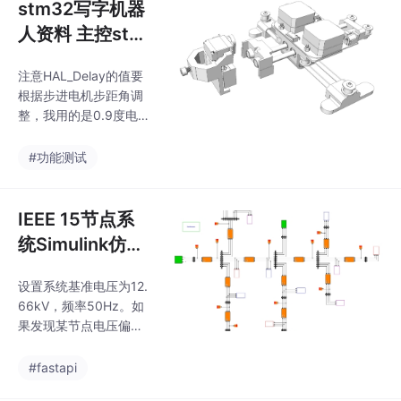
stm32写字机器
人资料 主控stm
32f103c8t6 包
注意HAL_Delay的值要
含程序，原理
根据步进电机步距角调
图，pcb
整，我用的是0.9度电
机，延时2ms刚好能让
笔迹连贯。最近折腾了
#功能测试
个基于STM32的写字机
器人，从硬件画板到代
码调试踩了不少坑，这
IEEE 15节点系
里把核心模块拆开说
统Simulink仿真
说。主控用的是性价比
模型：潮流计算
极高的STM32F103C8
设置系统基准电压为12.
与故障分析，含
T6，这货72MHz主频带
66kV，频率50Hz。如
PWM外设，驱动两个4
分布式电源接入
果发现某节点电压偏差
2步进电机绰绰有余。P
影响探究
超过5%，赶紧检查上游
CB布局要特别注意电机
变压器分接头设置——
#fastapi
驱动模块的散热，我在
别问我怎么知道的，都
底层铺了整块铜皮接GN