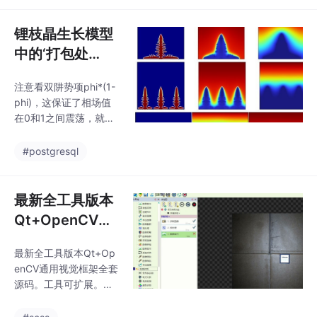
的参数通常用K-means
边缘效应。这行代码的
确定中心点，但这次我
意思是说，当x坐标超过
锂枝晶生长模型
们用P
0.5毫米时，网格在y方
中的‘打包处
向产生0.2毫米的位移，
理‘与电势场、溶
相当于电极滑动时的形
注意看双阱势项phi*(1-
质场相场的研究
变补偿。建模时记得把
phi)，这保证了相场值
移动域的设置打开，毕
在0和1之间震荡，就像
竟电极是要滑动的。边
给枝晶生长划定了安全
界条件设置是重头戏。c
围栏。有趣的是，把电
#postgresql
omsol滑动式纳米摩擦
导率参数调大，枝晶反
发电机模型，通过电极
而变得更粗短——这跟
的滑动，可以得到不同
女朋友的离子烫原理完
最新全工具版本
情况下摩擦发电机的电
全不同。就像川菜馆
势电
Qt+OpenCV通
的"微辣"，有人放辣椒
用视觉框架全套
有人放辣椒精，本质都
最新全工具版本Qt+Op
源码。 工具可扩
是让锂离子在模拟器
enCV通用视觉框架全套
里"嗨"起来。先整点硬
展。 除了openc
源码。工具可扩展。除
核的，相场模型的核心
v和相机s...
了opencv和相机sdk的
是三个变量：相场φ（0
dll，其它所有算法均无