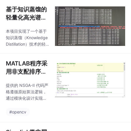
是调参调出的经验。今
D，实测连续工作半小
天我们玩点实在的——
基于知识蒸馏的
时温
用IEEE15节点系统搭建
轻量化高光谱图
可实操的仿真沙盘。2.
像分类模型代码
拓展功能: 可在该IEEE1
本项目实现了一个基于
（Pytorch版，
5节系统仿真模型上进
知识蒸馏（Knowledge
行故障分析(短路，断线
Resnet18教师
Distillation）技术的轻
等)，也可以在该模型上
模型+注意力...
量化高光谱图像分类系
接入分布式电源，观察
统。该系统通过教师-学
分布式电源接入对系统
MATLAB程序采
生网络架构，将大型教
的影响。2.拓展功能: 可
师网络的知识迁移到轻
用非支配排序遗
在该IEEE15节系统
量级学生网络中，在保
传算法（NSGA
持较高分类精度的同时
提供的 NSGA-II 代码严
2）求解分布式
显著降低模型复杂度，
格遵循原始算法逻辑，
电源选址定容问
特别适合资源受限环境
通过模块化设计实现了
下的高光谱图像分类任
题，可作为一个
“优化-可视化-决策”的完
务。
整流程，且内置配电网
有用...
#opencv
储能优化案例，兼具理
论严谨性和工程实用
性。该代码不仅可直接