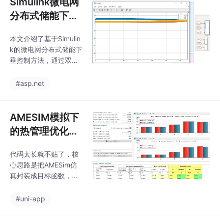
Simulink微电网
用于储能优化问题，还
分布式储能下垂
可通过修改目标函数适
控制 SOC均衡
配各类多目标优化场景
本文介绍了基于Simulin
（三电池组）
（如机械设计、路径规
k的微电网分布式储能下
划、机器学习超参数调
垂控制方法，通过双向
优）。开发者在使用时
DC/DC变换器的拓扑结
需重点关注决策变量定
构和下垂控制系数的调
#asp.net
义、目标函数适配和参
节，实现了多电池组的
数调优，若涉及约束问
SOC均衡。仿真结果表
题，建议采用“约束支
明，该方法具有良好的
AMESIM模拟下
配”机制替代惩罚函数，
稳定性和快速响应能
以提
的热管理优化及
力。未来的研究方向可
换热器精确标定
以进一步优化下垂控制
代码太长就不贴了，核
技术
系数的调节策略，例如
心思路是把AMESim仿
引入自适应控制算法或
真封装成目标函数，剩
机器学习技术，以实现
下的让算法自己折腾
更智能的SOC均衡控
去。AMESim这玩意儿
#uni-app
制。此外，还可以研究
搞热管理是真挺有意思
多电池组并网时的通信
的，特别是换热器标定