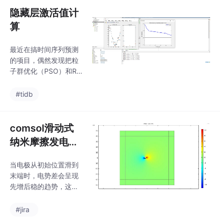
与协调问题，以进一步
这块，能把人逼疯也能
隐藏层激活值计
提升系统的可靠性和稳
让人上瘾。前几天帮客
定性。
算
户做汽车电池热管理，
发现他们换热器参数标
最近在搞时间序列预测
得跟闹着玩似的——进
的项目，偶然发现把粒
出口压差设成固定值，
子群优化（PSO）和RB
结果仿真出来的温度场
F神经网络搭配使用效果
比东北大澡堂还魔幻。
贼溜。先剧透个实验结
#tidb
UA值（总传热系数×面
果：相同数据下PSO+R
积）必须通过实验数据
BF的预测误差比传统BP
标定，直接写死参数的
神经网络低了38.6%！
comsol滑动式
话，仿真结果和实际工
最后放个效果对比图
况能差出银河
纳米摩擦发电机
（假装有图），蓝色是
模型，通过电极
真实曲线，红色是PSO
当电极从初始位置滑到
的滑动，可以得
+RBF预测结果，灰色是
末端时，电势差会呈现
传统BP网络的结果。明
到不同情况下摩
先增后稳的趋势，这时
显看到在波峰波谷处，
擦发电机的电势
候要是发现电场出现漩
PSO优化后的预测更贴
涡状分布，别慌——那
电场分布
#jira
合真实数据。传统RBF
是滑动速度突变导致的