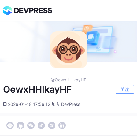
@OewxHHlkayHF
OewxHHlkayHF
关注
2026-01-18 17:56:12 加入 DevPress