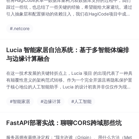
在将HagiCode从单一数据库重构为双数据库支持的过程中，我们
踩过一些坑，也总结了一些关键的经验，希望能给大家避坑。通过
引入抽象层和配置驱动的依赖注入，我们在HagiCode项目中成功
实现了 PostgreSQL 和 SQLite 的“双轨制”运行。这不仅极大降低
了新开发者的上手门槛（不需要装 PG），也为生产环境提供了坚
#.netcore
实的性能保障。抽象至上：业务代码不依赖具体数据库实现。配置
分离：开发和生产
Lucia 智能家居自治系统：基于多智能体编排
与边缘计算融合
在这一技术发展的关键转折点上，Lucia 项目 的出现代表了一种具
有颠覆性意义的架构范式转移。作为一个完全开源且将隐私保护置
于核心地位的人工智能助手，Lucia 的设计初衷并非仅仅作为现有
商业化产品的补充，而是致力于成为 Amazon Alexa 和 Google H
ome 的完整且卓越的替代方案。该项目托管于 GitHub 平台，由开
#智能家居
#边缘计算
#人工智能
发者 seiggy 主导维护，其核心愿景是通过引入复杂的系统级
FastAPI部署实战：聊聊CORS跨域那些坑
服务器拥有最终决定权：“我允许谁（Origin）、用什么方法（Met