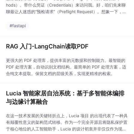
hods）、带什么凭证（Credentials）来访问我。好，咱们先来聊
聊最让人迷惑的“预检请求”（Preflight Request）。想象一下，你
的FastAPI后端是一家只接受预约的高级餐厅（API服务器），而前
端应用是想要来吃饭的客人（运行在浏览器里）。- 客人：“老板，
#fastapi
我打算带5个人（自定义头部），用支付宝（非简单方法）
RAG 入门-LangChain读取PDF
更强大的 PDF 处理库，提供丰富的元数据和控制能力。最智能的
PDF 处理方案，自动识别文档结构。最简单的 PDF 处理方案，适
合纯文本提取。保留文档的层级关系，实现更精准的检索。
Lucia 智能家居自治系统：基于多智能体编排
与边缘计算融合
在这一技术发展的关键转折点上，Lucia 项目 的出现代表了一种具
有颠覆性意义的架构范式转移。作为一个完全开源且将隐私保护置
于核心地位的人工智能助手，Lucia 的设计初衷并非仅仅作为现有