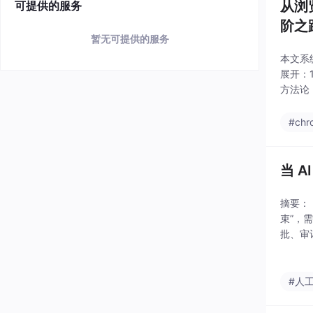
从浏
可提供的服务
阶之
暂无可提供的服务
本文系
展开：
方法论
点防护
#chr
当 
摘要：
束”，
批、审
立验证
关闭默
#人