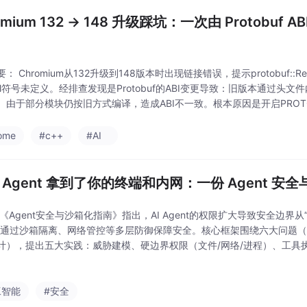
omium 132 → 148 升级踩坑：一次由 Protobuf
 Chromium从132升级到148版本时出现链接错误，提示protobuf::Repeate
rnal符号未定义。经排查发现是Protobuf的ABI变更导致：旧版本通过
。由于部分模块仍按旧方式编译，造成ABI不一致。根本原因是开启PROTOBU
成DLL导入指令，而静态链接
ome
#c++
#AI
AI Agent 拿到了你的终端和内网：一份 Agent 
 《Agent安全与沙箱化指南》指出，AI Agent的权限扩大导致安全边界
需通过沙箱隔离、网络管控等多层防御保障安全。核心框架围绕六大问题
计），提出五大实践：威胁建模、硬边界权限（文件/网络/进程）、工具
机制。生产级基线要求网络出口白名单、短生命周期身份、动作分级审批
工智能
#安全