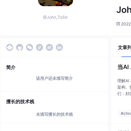
Jo
@John_ToStr
2022
文章
当AI
简介
该用户还未填写简介
理解A
架构、
们：好
——不
擅长的技术栈
#chr
未填写擅长的技术栈