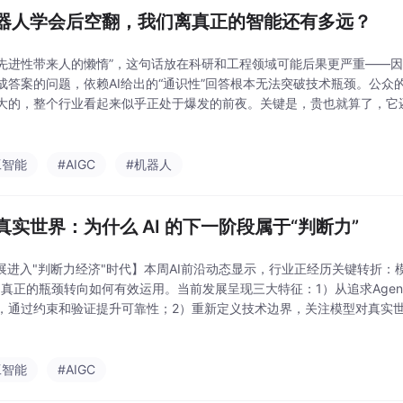
器人学会后空翻，我们离真正的智能还有多远？
先进性带来人的懒惰”，这句话放在科研和工程领域可能后果更严重——
成答案的问题，依赖AI给出的“通识性”回答根本无法突破技术瓶颈。公众
大的，整个行业看起来似乎正处于爆发的前夜。关键是，贵也就算了，它
的效率和成功率，而当前的具身智能还远达不到那种可靠性。这就造成了
嘉宾调侃的那样
工智能
#AIGC
#机器人
真实世界：为什么 AI 的下一阶段属于“判断力”
发展进入"判断力经济"时代】本周AI前沿动态显示，行业正经历关键转折：
，真正的瓶颈转向如何有效运用。当前发展呈现三大特征：1）从追求Agent能
，通过约束和验证提升可靠性；2）重新定义技术边界，关注模型对真实
）组织形态变革，AI接管执行层任务，人类专注于价值判断
工智能
#AIGC