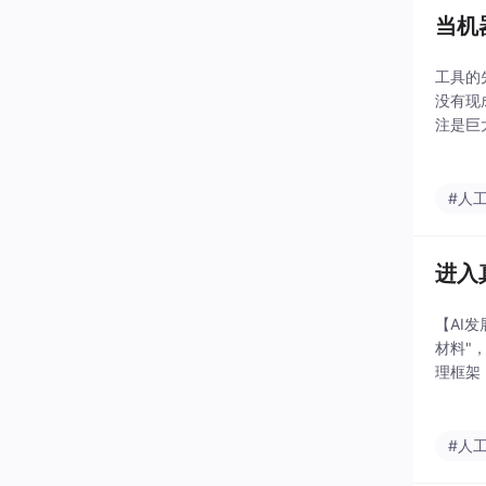
当机
工具的
没有现
注是巨
是极致
中一位
#人
进入
【AI
材料"
理框架
力；3
#人