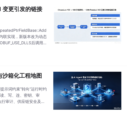
 ABI 变更引发的链接
dPtrFieldBase::Add
头文件内联实现，新版本改为动态
F_USE_DLLS后调用方
安全与沙箱化工程地图
从“提示词约束”转向“运行时约
（读、写、连、密钥、审
执行审计、供应链安全及独
等。团队应立即盘点权限、