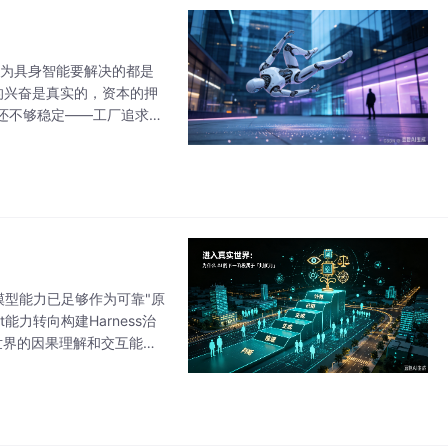
因为具身智能要解决的都是
的兴奋是真实的，资本的押
还不够稳定——工厂追求的
一个荒诞的局面，正如圆桌
模型能力已足够作为可靠"原
力转向构建Harness治
世界的因果理解和交互能