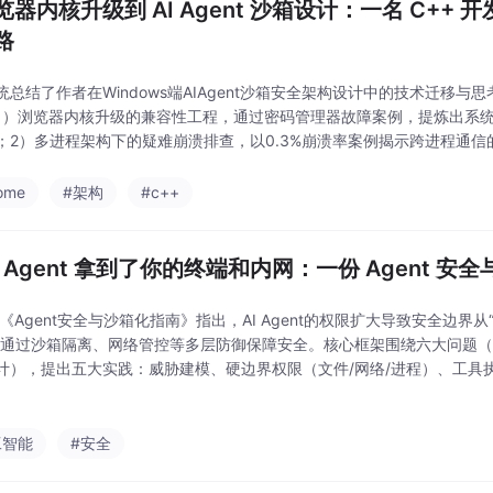
览器内核升级到 AI Agent 沙箱设计：一名 C++
路
统总结了作者在Windows端AIAgent沙箱安全架构设计中的技术迁移
1）浏览器内核升级的兼容性工程，通过密码管理器故障案例，提炼出系
；2）多进程架构下的疑难崩溃排查，以0.3%崩溃率案例揭示跨进程通信
到AIAgent沙箱的经验迁移，将R0/R3协同架构思想应用于进程隔离、
ome
#架构
#c++
AI Agent 拿到了你的终端和内网：一份 Agent 
 《Agent安全与沙箱化指南》指出，AI Agent的权限扩大导致安全边界
需通过沙箱隔离、网络管控等多层防御保障安全。核心框架围绕六大问题
计），提出五大实践：威胁建模、硬边界权限（文件/网络/进程）、工具
机制。生产级基线要求网络出口白名单、短生命周期身份、动作分级审批
工智能
#安全