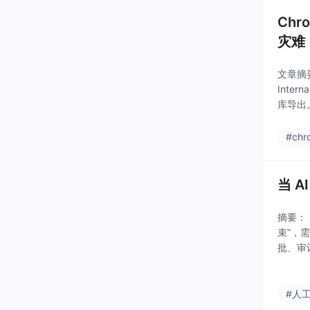
Chr
灾难
文章摘要：
Inte
库导出
强制生
#chr
当 
摘要：
束”，
批、审
立验证
关闭默
#人