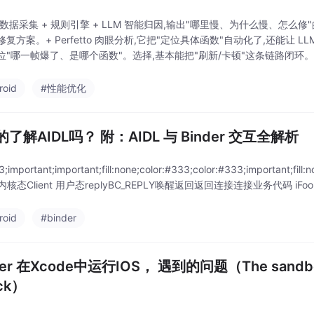
维数据采集 + 规则引擎 + LLM 智能归因,输出"哪里慢、为什么慢、怎么修
复方案。+ Perfetto 肉眼分析,它把"定位具体函数"自动化了,还能让 
位"哪一帧爆了、是哪个函数"。选择,基本能把"刷新/卡顿"这条链路闭环
roid
#性能优化
了解AIDL吗？ 附：AIDL 与 Binder 交互全解析
33;important;important;fill:none;color:#333;color:#333;important;fil
r 内核态Client 用户态replyBC_REPLY唤醒返回返回连接连接业务代码 iFoo.doS
roid
#binder
ter 在Xcode中运行IOS， 遇到的问题（The sandbox is 
ock）