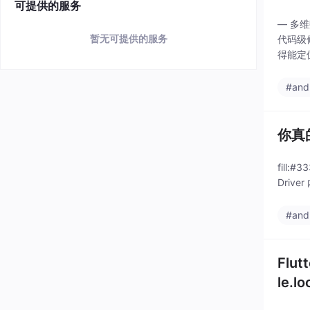
可提供的服务
— 多
暂无可提供的服务
代码级修
得能定
#and
你真的
fill:#3
Drive
#and
Flut
le.l