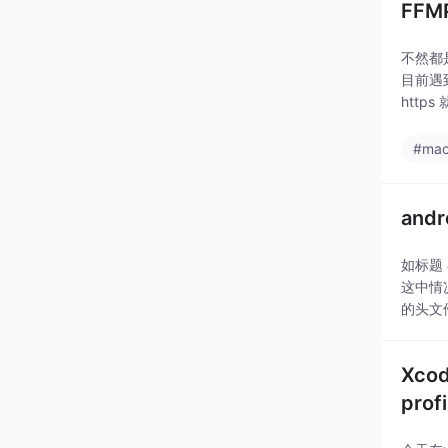
FFM
不然都是
目前遇到
http
涉及 
#mac
and
如标题
这中情
的头文
我又包
Xco
prof