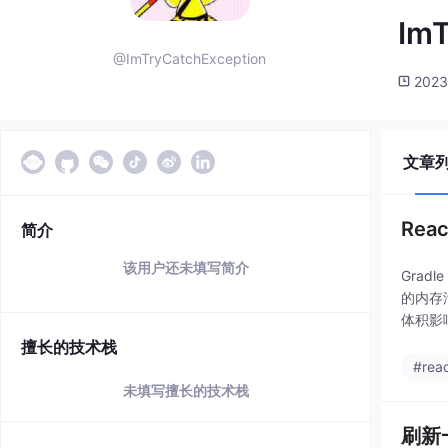
ImT
@ImTryCatchException
2023
文章
Rea
简介
该用户还未填写简介
Grad
的内存
体积影
擅长的技术栈
#reac
未填写擅长的技术栈
刷新一帧