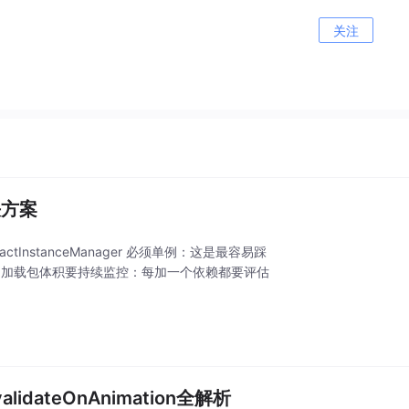
关注
决方案
ctInstanceManager 必须单例：这是最容易踩
能正常加载包体积要持续监控：每加一个依赖都要评估
nvalidateOnAnimation全解析