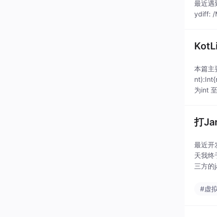
最近遇到了
ydiff: 
Kot
本篇主要是
nt):
为in
打J
最近开
天我终
三方的
机 会报
#虚