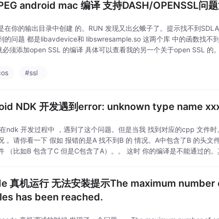
PEG android mac 编译 支持DASH/OPENSSL问
在你的输出目录中创建 的。RUN 发现又出幺蛾子了。提示找不到SDLActvity
的问题 都是libavdevice和 libswresample.so 这两个库 中的函
s 就必须添加open SSL 的编译 具体可以查看我的另一个关于open SS
ndk 的一定要查看你用的
os
#ssl
roid NDK 开发遇到error: unknown type name 
 在ndk 开发过程中 ，遇到了这个问题。但是当我 找到对应的cpp 文
况 。请你看一下 假如 报错的是A 找不到B 的 情况。A中包含了B 的头文
件 （比如B 包含了C 但是C包含了A）。。 这时 你的编译是不能通过
含你 。这是不
de 真机运行 无法安装提示The maximum number of a
iles has been reached.