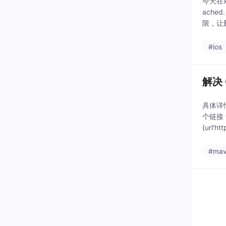
今天在xc
ache
限，让
#ios
解决 C
具体详
个链接 
{url'ht
#ma