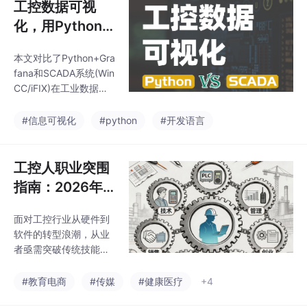
工控数据可视
化，用Python
还是SCADA？
本文对比了Python+Gra
fana和SCADA系统(Win
CC/iFIX)在工业数据大
屏应用中的适用场景。
Python方案更适合数据
#信息可视化
#python
#开发语言
分析、AI预测、跨系统
集成和定制化可视化等
需求，适合预算有限且
工控人职业突围
有IT技术支持的场景。S
指南：2026年
CADA系统则在实时控
五大黄金赛道解
制、报警管理、设备直
面对工控行业从硬件到
析
连和现场运维方面更具
软件的转型浪潮，从业
优势。文章建议采用混
者亟需突破传统技能瓶
合架构：底层用SCADA
颈。本文梳理出五大发
做实时监控和数据采
展路径：技术专家路线
#教育电商
#传媒
#健康医疗
+4
集，中层使用时序数据
需深耕运动控制等新兴
库存储数据，上层通过