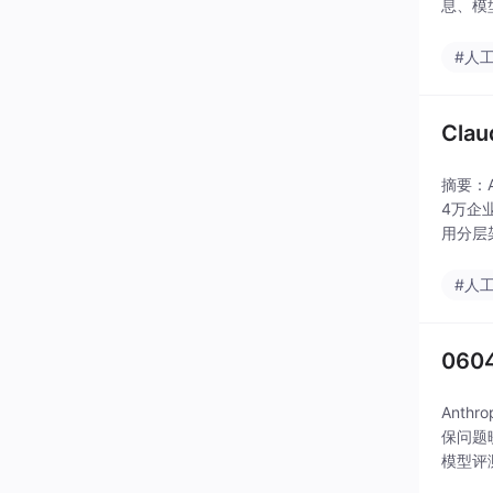
息、模
#人
Cl
摘要：A
4万企
用分层
前构建
#人
060
Ant
保问题
模型评
口与兼