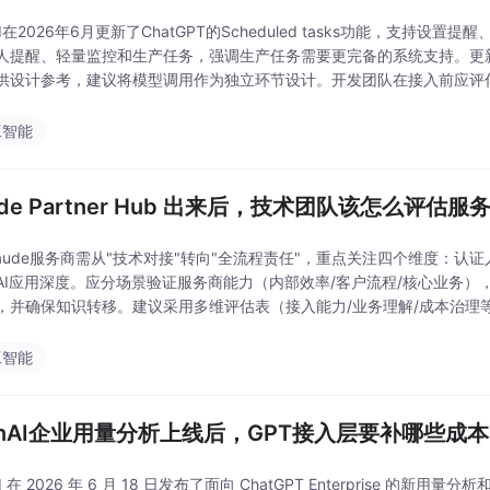
AI在2026年6月更新了ChatGPT的Scheduled tasks功能，支
人提醒、轻量监控和生产任务，强调生产任务需要更完备的系统支持。更
供设计参考，建议将模型调用作为独立环节设计。开发团队在接入前应评
便捷功能误用作核心系统。
工智能
ude Partner Hub 出来后，技术团队该怎么评估服
laude服务商需从"技术对接"转向"全流程责任"，重点关注四个维度：
AI应用深度。应分场景验证服务商能力（内部效率/客户流程/核心业务
，并确保知识转移。建议采用多维评估表（接入能力/业务理解/成本治理
单误导，确保项目从演示转化为可持续的AI能
工智能
enAI企业用量分析上线后，GPT接入层要补哪些成
I 在 2026 年 6 月 18 日发布了面向 ChatGPT Enterprise 的新用量