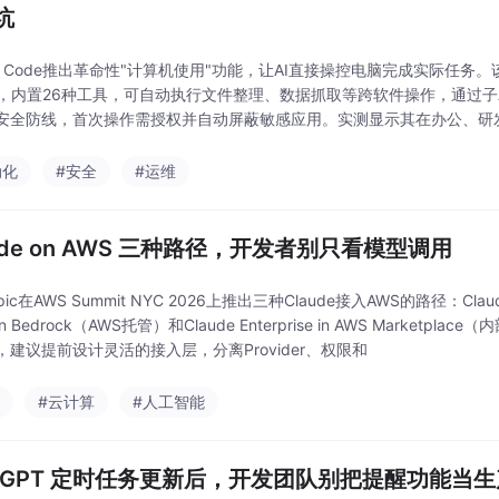
坑
de Code推出革命性"计算机使用"功能，让AI直接操控电脑完成实际任务。该功能
构，内置26种工具，可自动执行文件整理、数据抓取等跨软件操作，通过子A
安全防线，首次操作需授权并自动屏蔽敏感应用。实测显示其在办公、研
境中使用以规避风险。这一突破标志着AI从
动化
#安全
#运维
aude on AWS 三种路径，开发者别只看模型调用
opic在AWS Summit NYC 2026上推出三种Claude接入AWS的路径：Claud
on Bedrock（AWS托管）和Claude Enterprise in AWS Mark
，建议提前设计灵活的接入层，分离Provider、权限和
s
#云计算
#人工智能
atGPT 定时任务更新后，开发团队别把提醒功能当