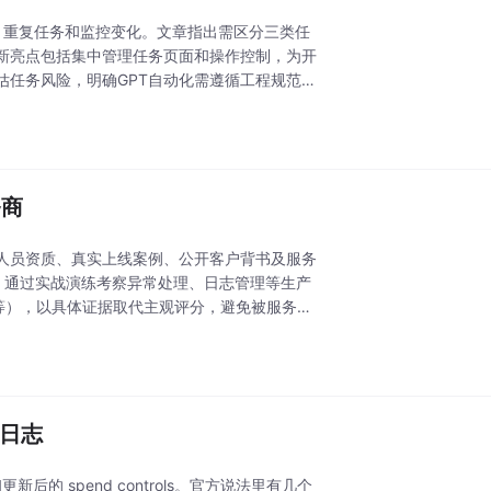
持设置提醒、重复任务和监控变化。文章指出需区分三类任
新亮点包括集中管理任务页面和操作控制，为开
估任务风险，明确GPT自动化需遵循工程规范，
务商
认证人员资质、真实上线案例、公开客户背书及服务
），通过实战演练考察异常处理、日志管理等生产
等），以具体证据取代主观评分，避免被服务商
本日志
分析和更新后的 spend controls。官方说法里有几个