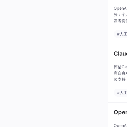
Open
务：个
发者提
避免将
#人
Cla
评估C
商自身
级支持
层级名
#人
Op
OpenA