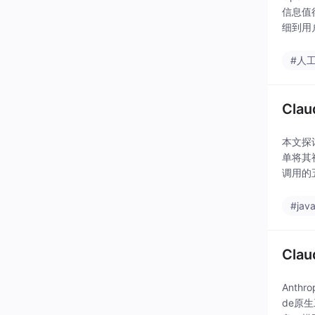
信息值得
细到用户
#人
Cl
本文探
单将其
调用的
字段建
#jav
Cla
Anth
de原生