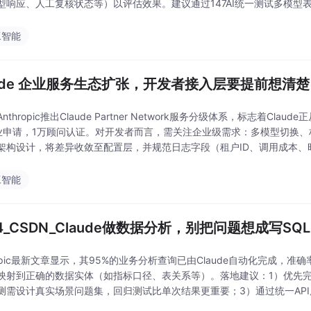
型响应、人工复核状态等）以评估效果。建议通过147AI统一测试多模型
工智能
aude 企业服务生态扩张，开发者接入层要提前想清楚
nthropic推出Claude Partner Network服务分级体系，标志着C
业申请，1万顾问认证。对开发者而言，需关注企业级需求：多模型切换
架构设计，将差异收敛至配置层，并规范日志字段（租户ID、调用成本、时
可维护、可
工智能
4_CSDN_Claude做数据分析，别把问题想成写SQL
hropic最新文章显示，其95%的业务分析查询已由Claude自动化完成，
映射到正确的数据实体（如指标口径、表关系等）。落地建议：1）优先
测需设计真实场景问题集，回归测试比单次结果更重要；3）通过统一API层
容格式。关键点在于模型能否准