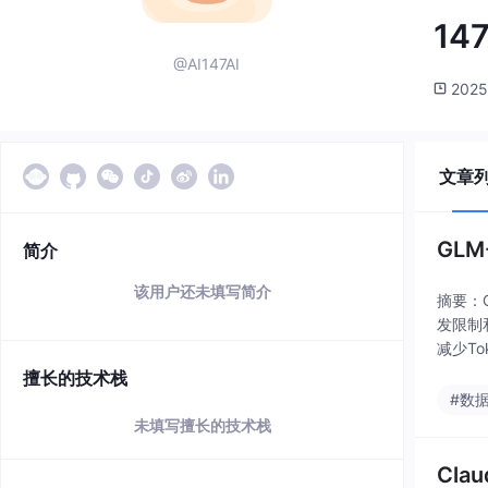
147
@AI147AI
2025
文章
GL
简介
该用户还未填写简介
摘要：
发限制
减少T
平衡成
擅长的技术栈
#数
未填写擅长的技术栈
Cl