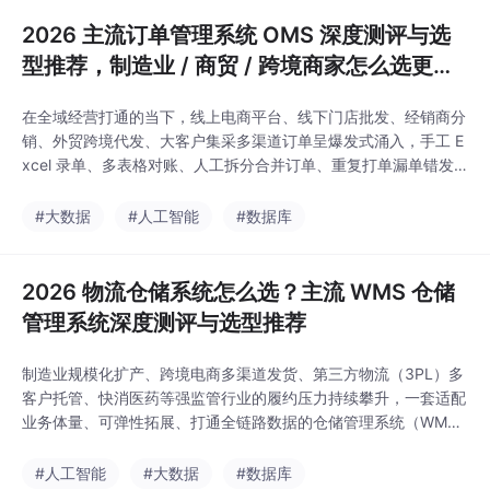
主，适度定制冷链 / 医药特殊行业通天晓软件
2026 主流订单管理系统 OMS 深度测评与选
型推荐，制造业 / 商贸 / 跨境商家怎么选更划
算
在全域经营打通的当下，线上电商平台、线下门店批发、经销商分
销、外贸跨境代发、大客户集采多渠道订单呈爆发式涌入，手工 E
xcel 录单、多表格对账、人工拆分合并订单、重复打单漏单错发
等传统模式的弊端被无限放大：订单履约时效滞后、库存超卖预警
失灵、财务对账工作量巨大、客户投诉率居高不下，直接吞噬企业
#大数据
#人工智能
#数据库
利润与口碑。
2026 物流仓储系统怎么选？主流 WMS 仓储
管理系统深度测评与选型推荐
制造业规模化扩产、跨境电商多渠道发货、第三方物流（3PL）多
客户托管、快消医药等强监管行业的履约压力持续攀升，一套适配
业务体量、可弹性拓展、打通全链路数据的仓储管理系统（WM
S）已经不再是加分项，而是企业降本增效的基础设施。本文从仓
储核心痛点切入，拆解 WMS 核心能力评判维度，横向对比市面主
#人工智能
#大数据
#数据库