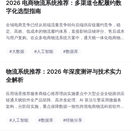
2026 电商物流系统推荐：多渠道仓配履约数
字化选型指南
全域电商竞争已经从前端流量竞争转向后端供应链履约竞争，稳
定、高效、低成本的物流履约体系，直接影响店铺评分、售后成本
与用户复购。在众多电商物流系统方案中，通天晓一体化电商物流
系统凭借全链路原生产品矩阵、电商场景深度适配、大促高并发稳
定性、可持续拓展能力，成为中大型品牌电商、电商第三方物流数
#大数据
#人工智能
#数据库
字化升级优选方案。企业选型时，结合自身订单规模、仓库布局、
业务模式，优先考察系统一体化能力、行业落地案例与交付服
物流系统推荐：2026 年深度测评与技术实力
全解析
应用场景推荐服务商核心推荐理由实施要点中大型企业全链路供应
链通天晓软件全产品矩阵、高并发处理、AI 算法引擎采用微服务
架构，分阶段实施，重点保障数据一致性跨境电商物流科箭软件、
易仓科技多关境适配、多币种支持、关务系统集成优先部署 TMS
+ 关务模块，能够跨境合规性零售连锁多仓协同吉客云、万里牛快
#人工智能
#数据库
#经验分享
速上线、精细化管控、全链路数据互通采用云部署，标准化流程为