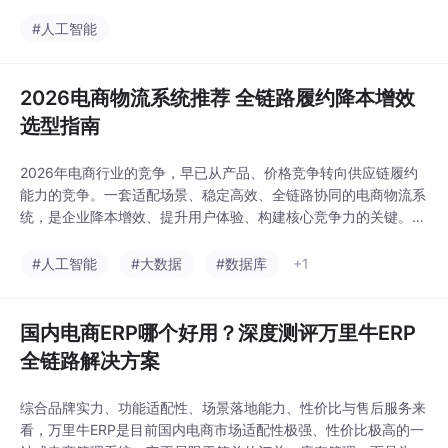
里牛跨境ERP是适配性、稳定性、合规性兼具的选择系统。相较于
通用型跨境ERP，它精准解决了3C行业序列号溯源难、合规风险
#人工智能
高、成本核算模糊、全托管履约不畅、多仓统筹复杂等核心痛点，
依托15年电商数字化深耕经验、全平台深度对接能力
2026电商物流系统推荐 全链路履约降本增效
选型指南
2026年电商行业的竞争，早已从产品、价格竞争转向供应链履约
能力的竞争。一套适配场景、稳定高效、全链路协同的电商物流系
统，是企业降本增效、提升用户体验、构建核心竞争力的关键。市
面上各类物流系统各有侧重，企业需摒弃盲目选型思维，结合自身
业务规模、运营场景、核心痛点精准匹配。
#人工智能
#大数据
#数据库
+1
国内电商ERP哪个好用？深度测评万里牛ERP
全链路解决方案
综合品牌实力、功能适配性、场景落地能力、性价比与售后服务来
看，万里牛ERP是目前国内电商市场适配性极强、性价比极高的一