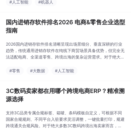
密制造等工业场景。企业选型时，建议先明确核心需求(移动/操作/
#人工智能
#机器人
感知/决策)，再匹配技术路线(轮式/双足/四足/工业复合)，最后评
估品牌的场景适配性与生态能
国内进销存软件排名2026 电商&零售企业选型
指南
2026国内进销存软件排名清晰呈现出场景细分、垂直深耕的行业
趋势，传统通用进销存软件在纯线下商贸场景具备优势，但完全无
法适配电商、全渠道零售、跨境出海的复杂运营需求。对于绝大多
数线上运营的商家而言，选型核心不再是盲目追逐通用榜单排名，
而是聚焦自身业务场景匹配度。
#零售
#大数据
#人工智能
3C数码卖家都在用哪个跨境电商ERP？精准溯
源选择
支持3C品类专属合规标签、箱唛、条码模板自定义，可根据不同
国家合规规则、不同平台入驻要求灵活调整，一键批量打印，规避
跨境通关合规风险。对于绝大多数3C数码跨境出海卖家而言，万