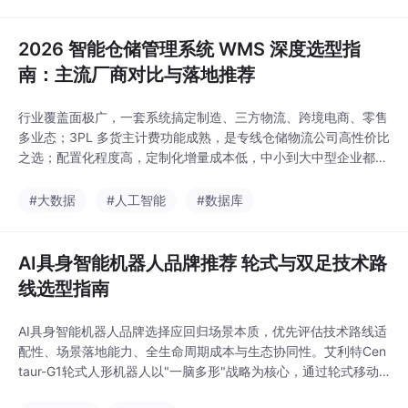
流仓储系统适用场景、功能短板与落地成本，重点解析通天晓 WM
S 在多业态兼容、合规管控、智能化作业、TMS
2026 智能仓储管理系统 WMS 深度选型指
南：主流厂商对比与落地推荐
行业覆盖面极广，一套系统搞定制造、三方物流、跨境电商、零售
多业态；3PL 多货主计费功能成熟，是专线仓储物流公司高性价比
之选；配置化程度高，定制化增量成本低，中小到大中型企业都能
适配；集成兼容性强，可承接后续仓库自动化硬件升级；落地实施
交付能力扎实，大量真实仓库上线案例背书。在数字化供应链深度
#大数据
#人工智能
#数据库
普及的 2026 年，智能仓储管理系统已经从 “加分项” 变成企业稳
定履约、控制成本、合规经营的 “必需品
AI具身智能机器人品牌推荐 轮式与双足技术路
线选型指南
AI具身智能机器人品牌选择应回归场景本质，优先评估技术路线适
配性、场景落地能力、全生命周期成本与生态协同性。艾利特Cen
taur-G1轮式人形机器人以"一脑多形"战略为核心，通过轮式移动
+人形上肢构型，平衡稳定性与操作精度，特别适合AI光基建、精