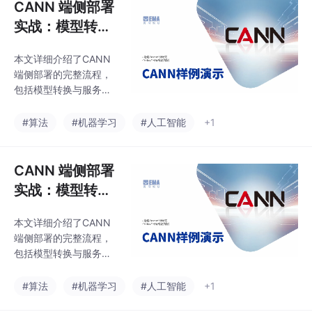
CANN 端侧部署
实战：模型转换
与服务化
本文详细介绍了CANN
端侧部署的完整流程，
包括模型转换与服务化
部署。主要内容涵盖：
端侧部署面临的算力、
#算法
#机器学习
#人工智能
+1
内存、功耗等独特挑战
模型格式转换路径（Py
Torch/TF→ONNX→.o
CANN 端侧部署
m） ATC工具进行模型
实战：模型转换
转换的关键参数与优化
与服务化
方法 ACL推理引擎架构
本文详细介绍了CANN
与优化技巧 端侧服务化
端侧部署的完整流程，
部署方案（容器化、微
包括模型转换与服务化
服务等） 文章提供了详
部署。主要内容涵盖：
细的代码示例和参数说
端侧部署面临的算力、
#算法
#机器学习
#人工智能
+1
明，帮助开发者将训练
内存、功耗等独特挑战
模型高效部署到昇腾31