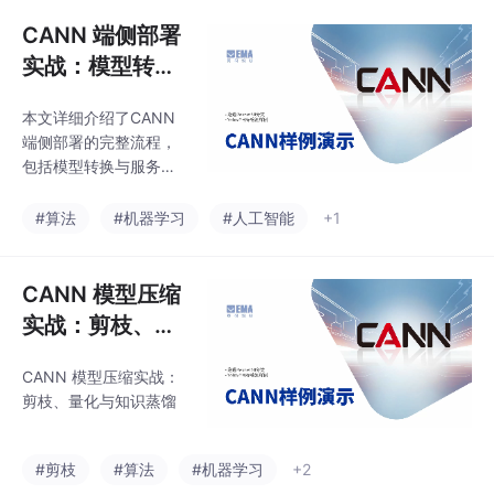
模型格式转换路径（Py
0等端侧设备，满足实
Torch/TF→ONNX→.o
CANN 端侧部署
时推理
m） ATC工具进行模型
实战：模型转换
转换的关键参数与优化
与服务化
方法 ACL推理引擎架构
本文详细介绍了CANN
与优化技巧 端侧服务化
端侧部署的完整流程，
部署方案（容器化、微
包括模型转换与服务化
服务等） 文章提供了详
部署。主要内容涵盖：
细的代码示例和参数说
端侧部署面临的算力、
#算法
#机器学习
#人工智能
+1
明，帮助开发者将训练
内存、功耗等独特挑战
模型高效部署到昇腾31
模型格式转换路径（Py
0等端侧设备，满足实
Torch/TF→ONNX→.o
CANN 模型压缩
时推理
m） ATC工具进行模型
实战：剪枝、量
转换的关键参数与优化
化与知识蒸馏
方法 ACL推理引擎架构
CANN 模型压缩实战：
与优化技巧 端侧服务化
剪枝、量化与知识蒸馏
部署方案（容器化、微
服务等） 文章提供了详
细的代码示例和参数说
#剪枝
#算法
#机器学习
+2
明，帮助开发者将训练