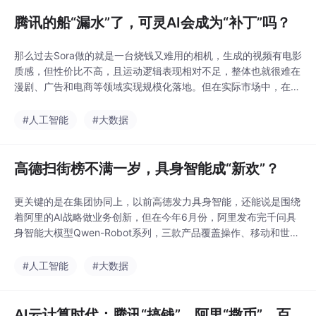
的基础设施。卓驭基于原生多模态基础模型，已经开
腾讯的船“漏水”了，可灵AI会成为“补丁”吗？
那么过去Sora做的就是一台烧钱又难用的相机，生成的视频有电影
质感，但性价比不高，且运动逻辑表现相对不足，整体也就很难在
漫剧、广告和电商等领域实现规模化落地。但在实际市场中，在4
月底快乐马们的正式上线后，如果产品效果足够好用、足够便宜，
那么可灵们这边的API调用和用户会员付费势必就会受到一定冲
#人工智能
#大数据
击，最后能否实现3亿美元，也充满了不确定性，另：股市有风
险，入市需谨慎。不过从目前来看，可灵分拆，甚至是未
高德扫街榜不满一岁，具身智能成“新欢”？
更关键的是在集团协同上，以前高德发力具身智能，还能说是围绕
着阿里的AI战略做业务创新，但在今年6月份，阿里发布完千问具
身智能大模型Qwen-Robot系列，三款产品覆盖操作、移动和世界
模型三大方向后，整体就变成了什么？虽然高德扫街榜的动作一直
没有停过，比如今年6月初高德启动了新加坡扫街榜，比如最近举
#人工智能
#大数据
行的“高德扫街榜·城市书香地图发布会”等等，但是就整体投入声量
而言，现在确实有点比不上从前了。而且随
AI云计算时代：腾讯“搞钱”、阿里“撒币”、百