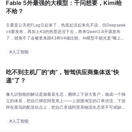
Fable 5外最强的大模型：千问想要，Kimi给
不给？
主要是公关把FLag立起来了，热度起没起来先不说，但Deepseek
v4要发布，再加上K3的热度还没下去，将来Qwen3.8开源发布
了，就免不了会被拿来跟K3和V4做比较。AI模型不能光是“嘴上
强”，是要考验真实力，当初Deepseek，豆包们的口碑影响力一个
比一个强，这些也不是从PR嘴里说出来的，而是用户亲身体验出
#人工智能
来的。你看，当初千问团队调整，林俊旸当初离职，原因之一就在
于集团对开源的态度有变
吃不到主机厂的“肉”，智驾供应商集体送“快
递”了？
像九识智能的解法是做垂直生态，捆绑上下游大客户，做成一个独
立的体系，把自己绑在阿里系上——上游接淘宝的订单洪流，下游
焊在菜鸟的配送站点上，把自己变成阿里系物流生态里不可或缺的
“水电煤”。企业的财务反馈同样积极。整体讲，自动驾驶行业的"大
一统"并非指某一家公司通吃所有场景，而是底层技术范式的统一
#人工智能
——通用物理AI大模型正在挑战过去割裂的垂类方案，成为行业新