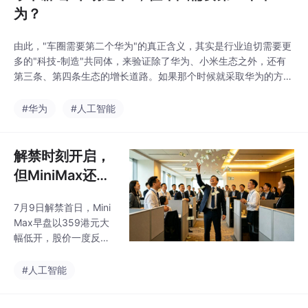
为？
由此，"车圈需要第二个华为"的真正含义，其实是行业迫切需要更
多的"科技-制造"共同体，来验证除了华为、小米生态之外，还有
第三条、第四条生态的增长道路。如果那个时候就采取华为的方
案，就没有今天的零束，也不会有上汽自己自主的电子电气架构。
小米验证了，借鉴好的设计也可以成功，于是有了 酷似保时捷的
#华为
#人工智能
尚界Z7，有了小鹏MONA L03，小鹏汽车一出，人们突然发现小
鹏也开始致敬小米了。科技企业可以给汽车厂商"
解禁时刻开启，
但MiniMax还没
到“验牌”时刻
7月9日解禁首日，Mini
Max早盘以359港元大
幅低开，股价一度反攻
至397港元（涨幅近1
8%），随即快速持续跳
#人工智能
水，盘中最大跌幅超过2
0%，市值跌破千亿港