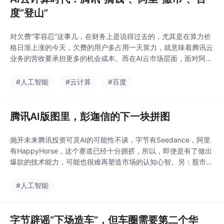
度“登山”
对欠费“零容忍”这事儿，在财务上是说得过去的，尤其是在算力价
格日渐上涨的今天，欠费的用户多占用一天算力，就意味着腾讯云
业务的营收要承担更多的机会成本。而在AI云市场层面，面对阿里
智能云、智能云，甚至火山引擎，腾讯可能还没有绝对的竞争优
势。这些产品和服务的细节上，也的确有改善的空间，况且，买云
#人工智能
#云计算
#百度
计算服务越来越刚需，调整一下服务策略，未必真的能影响到公司
的利润。Omdia的统计数据，2025年AI云市场
腾讯AI版图里，彭迦信的下一块拼图
抛开未来腾讯投资可灵AI的可能性不谈，字节有Seedance，阿里
有HappyHorse，这个赛道已经十分拥挤，所以，即便是有了做出
爆款的技术能力，可能也很难再塑造市场的认知心智。另：股市有
风险，入市需谨慎。同样是转型AI，对腾讯而言，最重要目标可能
不在于TME把已经买到手的曲库、版权在AI技术下，变现多少价
#人工智能
值，而在于，能不那么卡位AI在文娱行业的深度落地。落地到音乐
行业，腾讯音乐也确实应该有一个
字节辟谣“下场造车”，但车圈需要第二个华