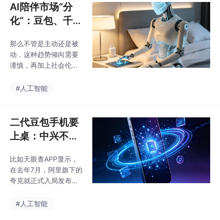
元。C端产品毛利率虽
AI陪伴市场“分
由负转正，但仅约4.
化”：豆包、千问
7%。天眼查APP显示，
们“踩刹车”，优
MiniMax的投资人除了
那么不管是主动还是被
必选们“狂飙”
产业、战略投资方，也
动，这种趋势倾向需要
不乏私募机构，客观
谨慎，再加上社会伦理
上，与阿里、米哈游以
的争议——当年轻群体
及产业基金不同，这些
过度沉浸于和机器人的
#人工智能
机构投资人都是有财务
情感互动时，家里传统
诉求的。实际上，由于
的长辈们也可能会像当
MiniMax解禁比例比较
年举报网络游戏那样，
二代豆包手机要
大，所以解
再一次集体举报机器人
上桌：中兴不动
公司，从而引发监管层
筷，华米OV们
和社会主流舆论的双重
比如天眼查APP显示，
干看着？
警觉与审视。此前，优
在去年7月，阿里旗下的
必选虽然有着“人形机器
夸克就正式入局发布了
人第一股”的金字招牌，
一款AI智能眼镜，然后
也曾多次登上春晚舞
是千问AI眼镜，以及钉
#人工智能
台，但是在宇树科技等
钉的DingTalk A1系列硬
一众新贵们的追赶下，