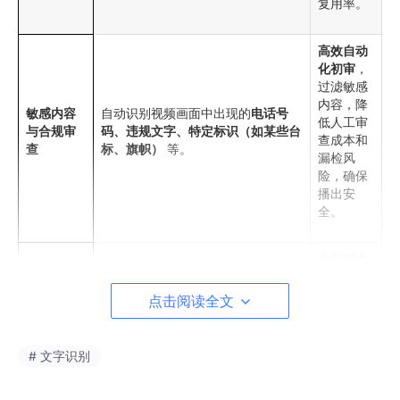
复用率。
高效自动
化初审
，
过滤敏感
内容，降
敏感内容
自动识别视频画面中出现的
电话号
低人工审
与合规审
码、违规文字、特定标识（如某些台
查成本和
查
标、旗帜）
等。
漏检风
险，确保
播出安
全。
为新闻大
数据分
析、知识
点击阅读全文
图谱构建
识别新闻视频中的
地点、人物、事件
关键信息
提供数据
名称
等关键信息，并自动提取生成结
结构化
源，赋能
# 文字识别
构化数据。
AI进行深
度内容理