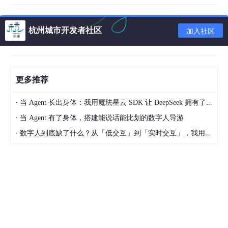
解和趋势
预测。
杭州城市开发者社区
加入社区
提升内容
accessib
ility
，满
足听障观
无障碍访
自动生成视频字幕（Subtitles），或
更多推荐
众需求，
问与增强
识别画面中的外文标志、菜单等并为
同时为跨
体验
观众实时翻译（AR字幕）。
国、多语
·
当 Agent 长出身体：我用魔珐星云 SDK 让 DeepSeek 拥有了 3D 具身交互躯体
种内容传
·
当 Agent 有了身体，搭建能说话能比划的数字人导游
播提供可
能。
·
数字人到底缺了什么？从「低交互」到「实时交互」，我用 SDK 重构终端 AI 交互认知
二、技术亮点：为何媒资系统的OCR与众不同？
媒资系统面临的OCR挑战远比扫描文档复杂，因此需要更先进的技
术方案。其技术亮点主要体现在以下几个方面：
亮点一：应对极端复杂场景的鲁棒性