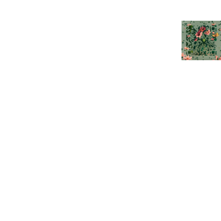
挑战
：视频帧中的文字背景复杂（如新闻现场）、字
体多样（如艺术字标题）、可能出现扭曲、倾斜、模
糊、低光照、低对比度等情况。
技术方案
：
基于深度学习的端到端模型
：主流方案已从传统
的“图像预处理->文字检测->文字识别”多步骤流
水线，发展为更强大的端到端模型（如
DBNet,
PARSeq
等），能更好地处理自然场景下的文
字。
强大的图像预处理
：即便在深度学习时代，针对
性的预处理（如
仿射变换校正、对比度增强、超
分辨率重建
）仍是提升最终效果的有效手段。
亮点二：视频文本的时序关联与去重
挑战
：视频是连续的，同一句字幕或同一个台标可能
会连续出现多帧。简单逐帧识别会导致海量重复结
果，浪费算力且无效。