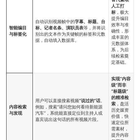
人工打
标
，极大
提升编目
自动识别视频帧中的
字幕、标题、台
效率与准
智能编目
标、记者名条、演职员表
等，并将识
确性，形
与标签化
别出的文本作为关键帧的标签和元数
成丰富的
据，自动填入数据库。
元数据体
系，为后
续检索奠
定基础。
实现“内容
级”而非
“标题级”
的精准检
用户可以直接搜索视频
“说过的”话
。
索
，盘活
内容检索
例如，搜索“请问您如何看待新能源
历史媒资
与发现
汽车”，系统能直接定位到主持人或
价值，快
嘉宾说出这句话的所有视频片段。
速定位所
需素材，
提升内容