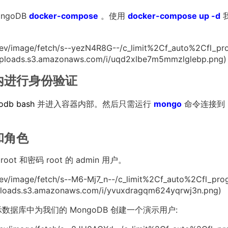
goDB
docker-compose
。使用
docker-compose up -d
aldev/image/fetch/s--yezN4R8G--/c_limit%2Cf_auto%2Cfl_pr
uploads.s3.amazonaws.com/i/uqd2xlbe7m5mmzlglebp.png)
器内进行身份验证
db bash
并进入容器内部。然后只需运行
mongo
命令连接到 
和角色
t 和密码 root 的 admin 用户。
ldev/image/fetch/s--M6-Mj7_n--/c_limit%2Cf_auto%2Cfl_pro
ploads.s3.amazonaws.com/i/yvuxdragqm624yqrwj3n.png)
据库中为我们的 MongoDB 创建一个演示用户: