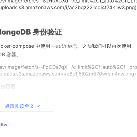
aldev/image/fetch/s--8JH0ACXd--/c_limit%2Cf_auto%2Cfl_pr
uploads.s3.amazonaws.com/i/ac3bqz221coi4t74x1w3.png)
 MongoDB 身份验证
ker-compose 中使用
--auth
标志。之后我们可以再次使用
DB 容器。
aldev/image/fetch/s--FpCDa7qX--/c_limit%2Cf_auto%2Cfl_pr
uploads.s3.amazonaws.com/i/u8e1j6l02m570wrsm4nw.png)
oDB
我们的数据库。首先,我们需要运行
docker exec -
it
mongodb b
点击阅读全文
们可以连接我们的数据库。这里我写了2个命令,其中一个是连接
tdbs
abase
admin