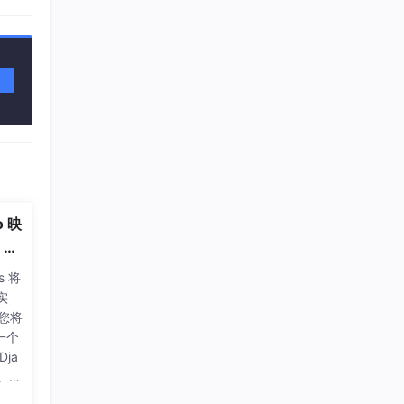
o 映
Gi
s 将
实
您将
一个
Dja
b。您
it