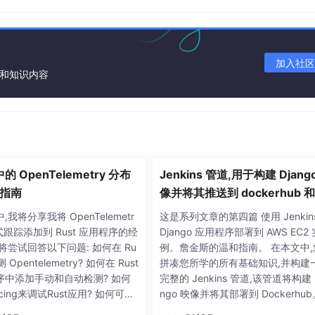
cationDatabase
demo
加入社区
讯和知识内容
中的 OpenTelemetry 分布
Jenkins 管道,用于构建 Djang
指南
像并将其推送到 dockerhub 和 
tHub webhook 集成。
,我将分享我将 OpenTelemetr
这是系列文章的第四篇 使用 Jenkin
式跟踪添加到 Rust 应用程序的经
Django 应用程序部署到 AWS EC2 
将尝试回答以下问题: 如何在 Ru
例。詹金斯的温和指南。 在本文中,
测 Opentelemetry? 如何在 Rust
拼凑您所学的所有基础知识,并构建
序中添加手动和自动检测? 如何
完整的 Jenkins 管道,该管道将构建 
acing来调试Rust应用? 如何可视
ngo 映像并将其部署到 Dockerhu
和跨度? 如何在多线程环境中保
需要事先阅读过之前的文章 1.添加 in