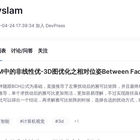
vslam
-04-24 17:39:34 加入 DevPress
列表
讨论/问答
关注
AM中的非线性优-3D图优化之相对位姿Between Fa
伴随跟BCH公式为基础，直接推导了左乘扰动后的雅可比矩阵，并且最终
推导，单个求扰动后的雅可比更加简洁，更加容易理解，不过实现路径虽
此可以得出一个结论，再求解雅可比矩阵的时候，选择合适的扰动方式，
工智能
#计算机视觉
#3d
+1