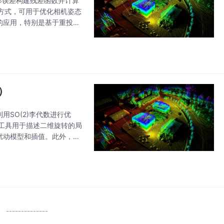
影误差构建残差函数并计算
方式，可用于优化相机姿态
的应用，特别是基于重投影
）
SO(2)李代数进行优
些工具用于描述二维旋转的局
扰动模型和插值。此外，还
量，如旋转、平移、线速度