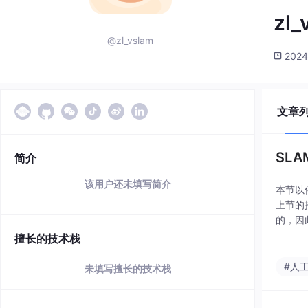
zl_
@zl_vslam
2024
文章
SL
简介
该用户还未填写简介
本节以
上节的
的，因
擅长的技术栈
#人
未填写擅长的技术栈