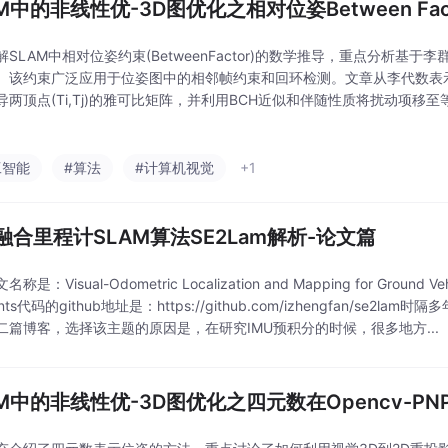
AM中的非线性优-3D图优化之相对位姿Between Fa
解SLAM中相对位姿约束(BetweenFactor)的数学推导，重点分析基
。该约束广泛应用于位姿图中的相邻帧约束和回环检测。文章从李代数表
导两顶点(Ti,Tj)的雅可比矩阵，并利用BCH近似和伴随性质将扰动项移
旋转性质和平移部分的数学推导，为后续自动求导和数值求导提供理论基础
工智能
#算法
#计算机视觉
+1
融合里程计SLAM算法SE2Lam解析-论文篇
是：Visual-Odometric Localization and Mapping for Ground Vehi
aints代码的github地址是：https://github.com/izhengfan/se
二篇博客，选择该主题的原因是，在研究IMU预积分的时候，很多地方...
AM中的非线性优-3D图优化之四元数在Opencv-P