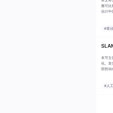
本文补
雅可比
估计中
误差的
#算
SL
本节主
化。首
部扰动
详细介
和IM
#人