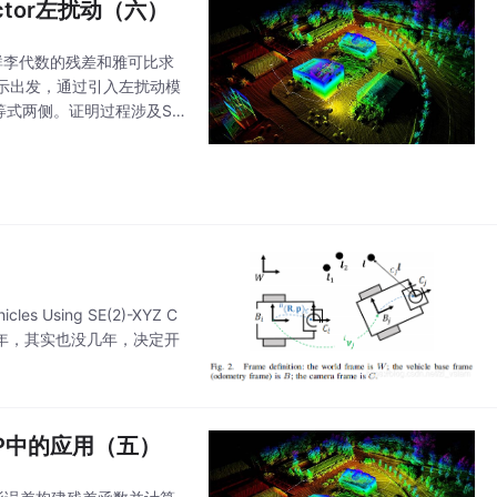
ctor左扰动（六）
于李群李代数的残差和雅可比求
示出发，通过引入左扰动模
至等式两侧。证明过程涉及SO
。
cles Using SE(2)-XYZ C
2lam时隔多年，其实也没几年，决定开
NP中的应用（五）