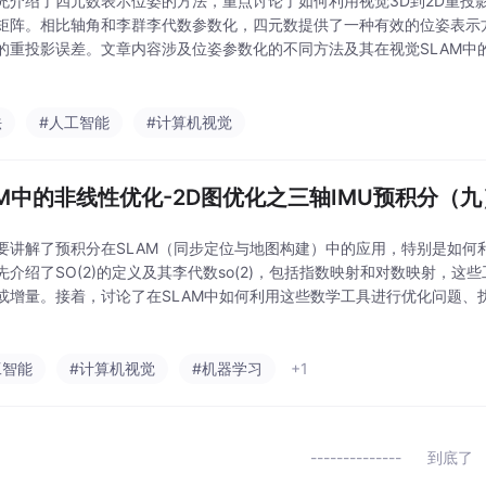
充介绍了四元数表示位姿的方法，重点讨论了如何利用视觉3D到2D重投
矩阵。相比轴角和李群李代数参数化，四元数提供了一种有效的位姿表示
的重投影误差。文章内容涉及位姿参数化的不同方法及其在视觉SLAM中
优化计算过程。
法
#人工智能
#计算机视觉
AM中的非线性优化-2D图优化之三轴IMU预积分（九
要讲解了预积分在SLAM（同步定位与地图构建）中的应用，特别是如何利用
先介绍了SO(2)的定义及其李代数so(2)，包括指数映射和对数映射，这
或增量。接着，讨论了在SLAM中如何利用这些数学工具进行优化问题、
绍了预积分残差和雅可比矩阵的推导，这些在IMU应用中用于优化状态变
工智能
#计算机视觉
#机器学习
+1
到底了