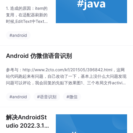
EditText，在刷
1. 造成的原因：item的
新的时候，造成
复用，在适配器刷新的
了数据的错乱
时候,EditText中Textwa
tcher被重复调用的问
题，由于调用了notifyD
#android
ataSetChanged（）方
法，而导致EditText重
绘，并且每次都走了tex
Android 仿微信语音识别
tWatcher的afterTextC
hanged（）方法.导致E
参考与：http://www.2cto.com/kf/201505/396842.html，这网
ditText中的内容发生了
站代码跑起来有问题，自己改动了一下，基本上没什么大问题发现
错乱的现象.2. 解决办
问题可以评论，我会回复的先贴下效果图1、三个布局文件activity
法：方法一：强制停用
_main.xml<LinearLayout xmlns:android="http://schemas.andr
Recyclerview的复用hol
oid.com/apk/re
#android
#语音识别
#微信
der
解决AndroidSt
udio 2022.3.1