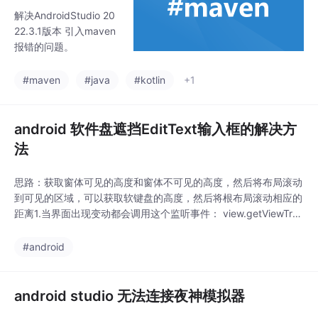
版本 引入mave
解决AndroidStudio 20
n报错的问题
22.3.1版本 引入maven
报错的问题。
#maven
#java
#kotlin
+1
android 软件盘遮挡EditText输入框的解决方
法
思路：获取窗体可见的高度和窗体不可见的高度，然后将布局滚动
到可见的区域，可以获取软键盘的高度，然后将根布局滚动相应的
距离1.当界面出现变动都会调用这个监听事件： view.getViewTree
Observer().addOnGlobalLayoutListener/*** 解决在页面底部置
输入框，输入法弹出遮挡部分输入框的问题** @param root页面
#android
根元素* @param editLay
android studio 无法连接夜神模拟器