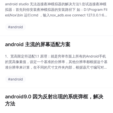
android studio 无法连接夜神模拟器的解决方法1.尝试连接夜神模
拟器：首先到你安装夜神模拟器的安装路径下 如：D:\Program Fil
es\Nox\bin 运行cmd ，输入nox_adb.exe connect 127.0.0.1:62
001 如下图2：可能是端口被占用因为5037端口为默认的端口，可
能被其他...
#android
android 主流的屏幕适配方案
1、宽高限定符适配1.1 原理：就是穷举市面上所有的Android手机
的宽高像素值，设定一个基准的分辨率，其他分辨率都根据这个基
准分辨率来计算，在不同的尺寸文件夹内部，根据该尺寸编写对应
的dimens文件1.2 缺点：这个方案有一个致命的缺陷，那就是需要
精准命中才能适配，比如1920x1080的手机就一定要找到1920x1
#android
080的限定符，否则就只能用统一的默认的dimens文件了。而使
用默认的尺寸
android9.0 因为反射出现的系统弹框，解决
方法