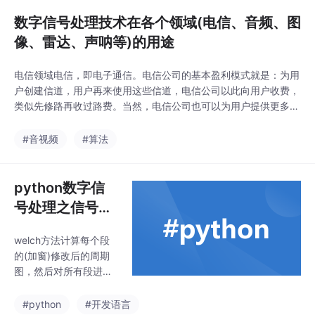
码实现
数字信号处理技术在各个领域(电信、音频、图
像、雷达、声呐等)的用途
电信领域电信，即电子通信。电信公司的基本盈利模式就是：为用
户创建信道，用户再来使用这些信道，电信公司以此向用户收费，
类似先修路再收过路费。当然，电信公司也可以为用户提供更多的
服务，再进行收费。信道的概念可能比较抽象，稍微具体化一点，
它在物理实物上分为有线和无线，在资源上分为时域、频域、空
#音视频
#算法
域。在有线通信中，信号在线缆中占据某一频段某一时间，即信号
在信道中传输。在无线通信中，信号在空间中占据某一频段某
python数字信
号处理之信号功
率谱（PSD)计
welch方法计算每个段
算：welch方法
的(加窗)修改后的周期
（分段加窗平均
图，然后对所有段进行
周期图）、Bartl
平均，得到最终的功率
谱密度。
ett方法（周期
#python
#开发语言