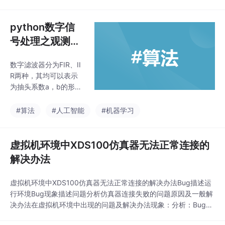
图）的原理到代
码实现
python数字信
号处理之观测任
意数字滤波器的
数字滤波器分为FIR、II
频率响应：从原
R两种，其均可以表示
理解析到代码实
为抽头系数a，b的形
现
式，数字滤波器的传递
函数一般表示为：H(z)
#算法
#人工智能
#机器学习
=B(z)A(z)=b0+b1z−1+
⋯+bMz−Ma0+a1z−1+
⋯+aNz−NH(z) = \frac
虚拟机环境中XDS100仿真器无法正常连接的
{B(z)}{A(z)} = \frac{b_
解决办法
0 + b_1 z^{-1} + \dots
+ b_M z^{-M}}{a_0 + a_
虚拟机环境中XDS100仿真器无法正常连接的解决办法Bug描述运
1 z^{-1} + \dots + a_N
行环境Bug现象描述问题分析仿真器连接失败的问题原因及一般解
决办法在虚拟机环境中出现的问题及解决办法现象：分析：Bug描
述描述Bug出现的运行环境、现象运行环境使用器件：Launchpad