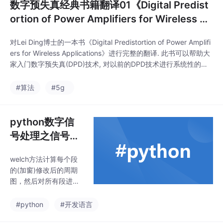
数字预失真经典书籍翻译01《Digital Predist
ortion of Power Amplifiers for Wireless Ap
plications》作者:Lei Ding---总结部分
对Lei Ding博士的一本书《Digital Predistortion of Power Amplifi
ers for Wireless Applications》进行完整的翻译. 此书可以帮助大
家入门数字预失真(DPD)技术, 对以前的DPD技术进行系统性的学
习和理解.
#算法
#5g
python数字信
号处理之信号功
率谱（PSD)计
welch方法计算每个段
算：welch方法
的(加窗)修改后的周期
（分段加窗平均
图，然后对所有段进行
周期图）、Bartl
平均，得到最终的功率
谱密度。
ett方法（周期
#python
#开发语言
图）的原理到代