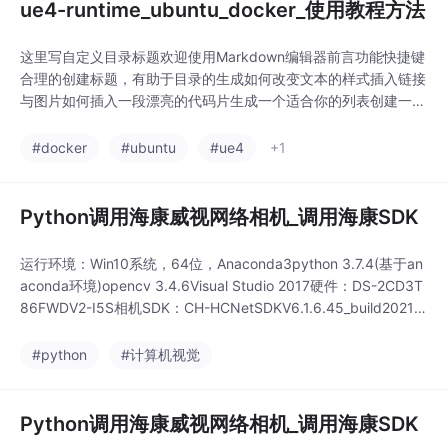
ue4-runtime_ubuntu_docker_使用教程方法
这里写自定义目录标题欢迎使用Markdown编辑器前言功能快捷键
合理的创建标题，有助于目录的生成如何改变文本的样式插入链接
与图片如何插入一段漂亮的代码片生成一个适合你的列表创建一个
表格设定内容居中、居左、居右SmartyPants创建一个自定义列表
如何创建一个注脚注释也是必不可少的KaTeX数学公式新的甘特图
#docker
#ubuntu
#ue4
+1
功能，丰富你的文章UML 图表FLowchart流程图导出与导入导出
导入欢迎使用Markd
Python调用海康威视网络相机_调用海康SDK
运行环境：Win10系统，64位，Anaconda3python 3.7.4(基于an
aconda环境)opencv 3.4.6Visual Studio 2017硬件：DS-2CD3T
86FWDV2-I5S相机SDK：CH-HCNetSDKV6.1.6.45_build20210
302_win64一、前言首先，海康网络相机的读取和工业相机不是同
一个SDK包，工业相机的SDK包去海康机器人下载，网
#python
#计算机视觉
Python调用海康威视网络相机_调用海康SDK