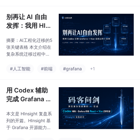
工具完成React到Vue的
前端迁移，保留了完整
的工程结构（Go后端、
别再让 AI 自由
Vue前端、UI组件
发挥：我用 HIn
等），但不包含生产数
sight 迁移总结
据和敏感信息。开源目
摘要：AI工程化迁移的5
出的 5 张表
的是验证AI辅助复杂工
张关键表格 本文介绍在
程迁移的可行性，沉淀
复杂系统迁移过程中总
工程方法，并为工业可
结出的5张核心表格，
观测领域提供参考。项
通过工程化方法约束AI
#人工智能
#前端
#grafana
+1
目已在GitHub和Gitee
辅助工具的工作边界和
同步发布，标志着复盘
质量标准。任务卡用于
进入可验证阶段，
明确需求边界，差异表
用 Codex 辅助
对比新旧实现差异，验
完成 Grafana 前
收清单定义完成标准，
端 React → Vue
交接书记录任务状态，
本文是 HInsight 复盘系
迁移：HInsight
本地记忆沉淀项目知
列的开篇。HInsight 基
识。这5张表格构成一
复盘启动
于 Grafana 开源能力体
个完整闭环：从目标定
系迁移和改造，核心工
义到验收测试，再到知