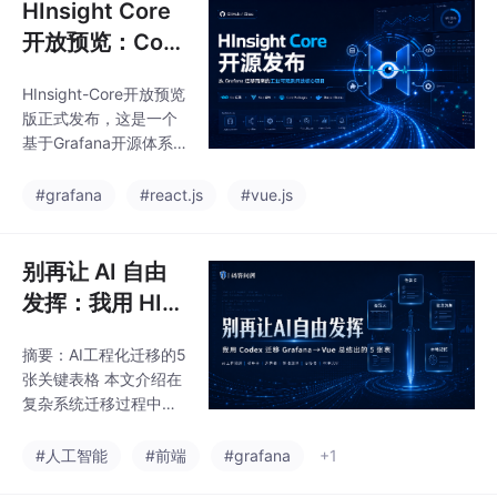
HInsight Core
开放预览：Cod
ex 辅助 Grafan
HInsight-Core开放预览
a React → Vue
版正式发布，这是一个
迁移后的核心工
基于Grafana开源体系
程
改造的可观测平台核心
版本。项目通过AI辅助
#grafana
#react.js
#vue.js
工具完成React到Vue的
前端迁移，保留了完整
的工程结构（Go后端、
别再让 AI 自由
Vue前端、UI组件
发挥：我用 HIn
等），但不包含生产数
sight 迁移总结
据和敏感信息。开源目
摘要：AI工程化迁移的5
出的 5 张表
的是验证AI辅助复杂工
张关键表格 本文介绍在
程迁移的可行性，沉淀
复杂系统迁移过程中总
工程方法，并为工业可
结出的5张核心表格，
观测领域提供参考。项
通过工程化方法约束AI
#人工智能
#前端
#grafana
+1
目已在GitHub和Gitee
辅助工具的工作边界和
同步发布，标志着复盘