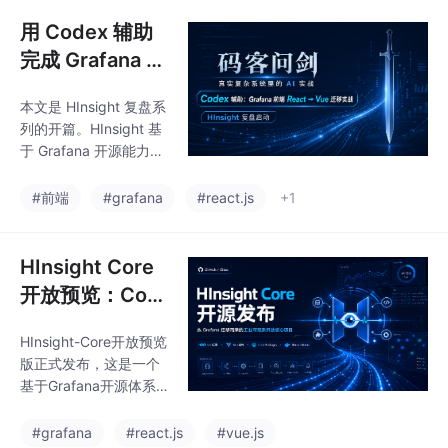
质量标准。任务卡用于
进入可验证阶段，
明确需求边界，差异表
用 Codex 辅助
对比新旧实现差异，验
完成 Grafana 前
收清单定义完成标准，
端 React → Vue
交接书记录任务状态，
本文是 HInsight 复盘系
迁移：HInsight
本地记忆沉淀项目知
列的开篇。HInsight 基
识。这5张表格构成一
复盘启动
于 Grafana 开源能力体
个完整闭环：从目标定
系迁移和改造，核心工
义到验收测试，再到知
作之一是借助以 Codex
#前端
#grafana
#react.js
+1
识沉淀，有效解决了AI
为代表的 AI 辅助编码工
工具在复杂迁移任务中
具，将原有前端体系从
容易出现的跑偏、失忆
React 迁移到 Vue，同
HInsight Core
和返工问题。
时适配 Dashboard、D
开放预览：Cod
ataSource、Panel、Ex
ex 辅助 Grafan
plore、权限、日志、pa
HInsight-Core开放预览
a React → Vue
ckages 分包体系、gra
版正式发布，这是一个
fana-ui 相关能力以及 G
迁移后的核心工
基于Grafana开源体系
o 后端链路。本文先说
程
改造的可观测平台核心
明项
版本。项目通过AI辅助
#grafana
#react.js
#vue.js