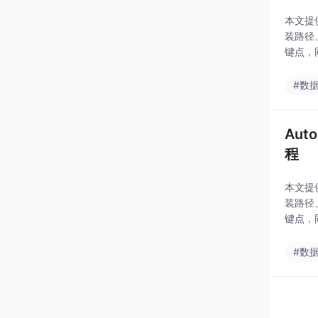
本文提
装路径
键点，
能。这
#数
Aut
程
本文提
装路径
键点，
能。这
#数