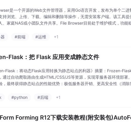
e Browser是一个开源的Web文件管理器，采用Go语言开发，发布为单
支持浏览、上传、下载、编辑和删除等操作，无需安装客户端。该工具提
人、家庭NAS或小团队文件共享。File Browser目前处于维护模式，功
SFTP或为非技术人
务器
#前端
#运维
+1
zen-Flask：把 Flask 应用变成静态文件
zen-Flask：将动态Flask应用转换为静态站点的利器》摘要：Frozen-F
，通过自动爬取路由生成HTML/CSS/JS等资源，实现零服务器环境部署。开
验，最终获得静态站点的性能优势：极低服务器开销、更高安全性（消除S
k
#python
#后端
+1
oForm Forming R12下载安装教程(附安装包)AutoF