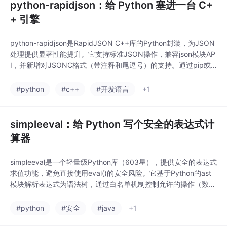
python-rapidjson：给 Python 塞进一台 C+
+ 引擎
python-rapidjson是RapidJSON C++库的Python封装，为JSON
处理提供显著性能提升。它支持标准JSON操作，兼容json模块AP
I，并新增对JSONC格式（带注释和尾逗号）的支持。通过pip或c
onda安装后即可使用，序列化/反序列化速度远超Python标准库。
该库在API设计上优先考虑性能而非完全兼容性，适合高频JSON
#python
#c++
#开发语言
+1
处理场景。开源项目GitHub获532星，提供
simpleeval：给 Python 写个安全的表达式计
算器
simpleeval是一个轻量级Python库（603星），提供安全的表达式
求值功能，避免直接使用eval()的安全风险。它基于Python的ast
模块解析表达式为语法树，通过白名单机制控制允许的操作（数学
运算、比较、位运算等），拦截危险代码。支持自定义函数、变量
和模块访问限制，可扩展运算符功能，并内置防滥用机制（如字符
#python
#安全
#java
+1
串长度限制）。适用于Web应用公式计算、动态配置等场景，但不