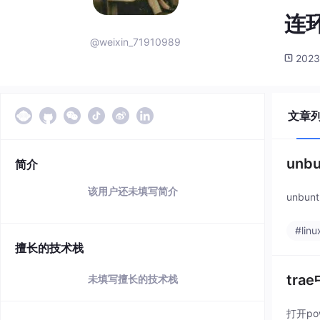
连
@weixin_71910989
2023
文章
unbu
简介
该用户还未填写简介
unbun
#linu
擅长的技术栈
tr
未填写擅长的技术栈
打开po