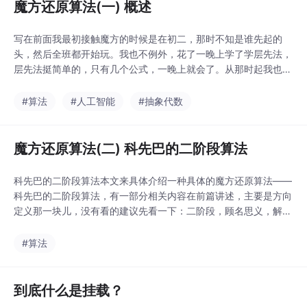
魔方还原算法(一) 概述
写在前面我最初接触魔方的时候是在初二，那时不知是谁先起的
头，然后全班都开始玩。我也不例外，花了一晚上学了学层先法，
层先法挺简单的，只有几个公式，一晚上就会了。从那时起我也是
能够复原魔方的人了，但是层先法复原魔方速度很慢，到了高中又
学了学 CFOP 这个高级还原公式，速度提升很多。我玩魔方吧也
#算法
#人工智能
#抽象代数
没想过去拼什么段位追求 sub 几几几，就一业余爱好，魔方随时
放在旁边，兴起时就转两把。而最近开始写公众号，
魔方还原算法(二) 科先巴的二阶段算法
科先巴的二阶段算法本文来具体介绍一种具体的魔方还原算法——
科先巴的二阶段算法，有一部分相关内容在前篇讲述，主要是方向
定义那一块儿，没有看的建议先看一下：二阶段，顾名思义，解决
问题分为两步，先完成一个目标，再最终复原。对于二阶段算法有
一个生动的比喻，复原魔方就像是一条小船要在汪洋大海上行驶到
#算法
一个固定的目的地。二阶段算法就是先让小船行驶到一个固定的特
殊水域，再驶向最终的目的地，这显然比直接寻找目的地要
到底什么是挂载？