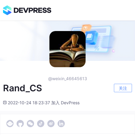
@weixin_46645613
Rand_CS
关注
2022-10-24 18:23:37 加入 DevPress