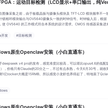
FPGA：运动目标检测（LCD显示+串口输出，纯Ver
在图像采集之前，由于板载晶振与摄像头模块及 TFT-LCD 模块频率不
计锁相环模块输出与OV5640摄像头一致的时钟信号。时钟输入后，根据 O
，使 OV5640 的工作模式符合本系统的设计需求。CMOS 传感器采集
出当前帧的灰度，用于写入SDRAM。同时从SDRAM中读出前一帧的灰
ga开发
#目标检测
ndows原生Openclaw安装（小白直通车）
deepseek v4 pro的发布，感觉准度比较高，可以堪比opus4.6的
右），价格只有Claude的20分之一，不过有点杀熟，今天6月30号，就
1亿tocken大概是15RMB。所以感觉小龙虾也养得起了，特地装了Qclaw
一些格式什么的，他不听你的，我行我素😅😅😅），发现还是
dows
ndows原生Openclaw安装（小白直通车）