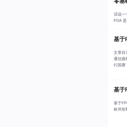
零基
话说一
PGA 
基于
文章目
通信接
行国赛
一直执着
基于
基于FP
标并绘