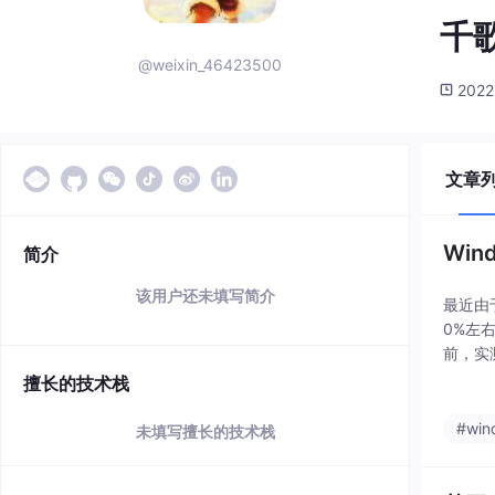
千
@weixin_46423500
2022
文章
Wi
简介
该用户还未填写简介
最近由于
0%左
前，实测
你指定
擅长的技术栈
#win
未填写擅长的技术栈