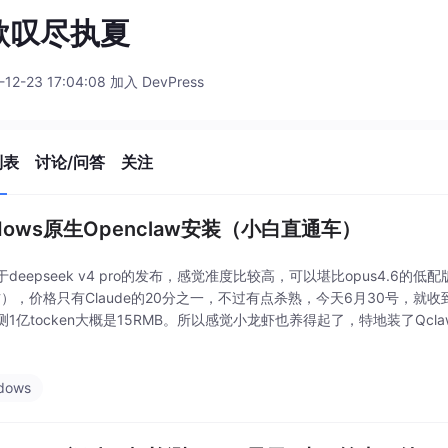
歌叹尽执夏
-12-23 17:04:08 加入 DevPress
列表
讨论/问答
关注
ndows原生Openclaw安装（小白直通车）
deepseek v4 pro的发布，感觉准度比较高，可以堪比opus4.6的
右），价格只有Claude的20分之一，不过有点杀熟，今天6月30号，就
1亿tocken大概是15RMB。所以感觉小龙虾也养得起了，特地装了Qclaw
一些格式什么的，他不听你的，我行我素😅😅😅），发现还是
dows