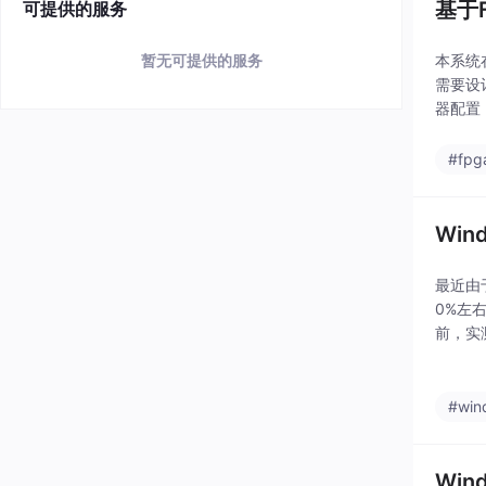
基于
可提供的服务
本系统
暂无可提供的服务
需要设
器配置
块，输
#fp
Wi
最近由于
0%左
前，实测
你指定
#win
Wi