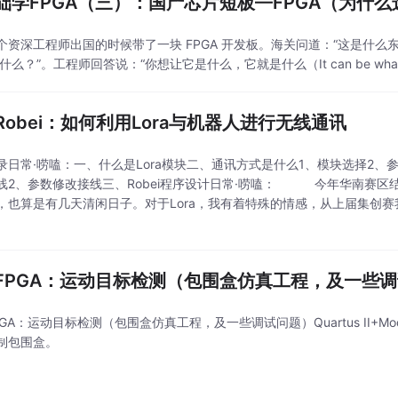
础学FPGA（三）：国产芯片短板—FPGA（为什么
个资深工程师出国的时候带了一块 FPGA 开发板。海关问道：“这是什么东西
是什么？”。工程师回答说：“你想让它是什么，它就是什么（It can be whatev
Robei：如何利用Lora与机器人进行无线通讯
录日常·唠嗑：一、什么是Lora模块二、通讯方式是什么1、模块选择2、
线2、参数修改接线三、Robei程序设计日常·唠嗑： 今年华南赛区
，也算是有几天清闲日子。对于Lora，我有着特殊的情感，从上届集创
于WiFi模块，
FPGA：运动目标检测（包围盒仿真工程，及一些
GA：运动目标检测（包围盒仿真工程，及一些调试问题）Quartus II+Mo
制包围盒。