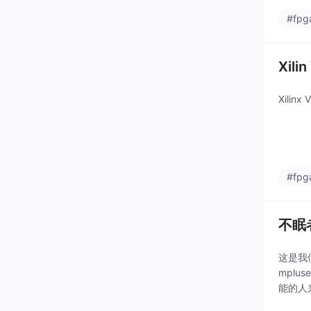
#fp
Xil
Xilin
#fp
不眠
这是我
mplu
能的人
为我们提