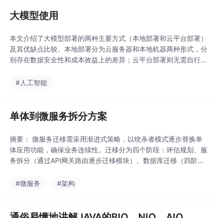
t集合）注意：要写方法
名的全名称，包名+类
大模型使用
名+方法名。@Results
注解：有个id属性，可
本文介绍了大模型部署的两种主要方式（本地部署和云平台部署）
以理解为定义了一个方
及其优缺点比较。本地部署分为云服务器和本地机器两种形式，分
法，可以通过id引用，
别存在数据安全性和成本效益上的差异；云平台部署则无需自行维
引用方式：ResultMap
护但存在长期成本问题。详细讲解了使用Ollama工具在本地电脑
（“”）。首先，外部查
上部署Qwen3模型的步骤，包括安装、运行和HTTP接口调用方
#人工智能
询出这个学生对象，在
法。同时介绍了阿里云百炼平台的大模型调用流程和API使用要
@Results注解内
点，重点解析了请求参数中model、mess
单体到微服务拆分方案
摘要： 微服务迁移需采用渐进式策略，以绞杀者模式逐步替换单
体应用功能，确保业务连续性。迁移分为四个阶段：评估规划、服
务拆分（通过API网关路由逐步迁移模块）、数据库迁移（四阶段
双写方案保障数据一致性）及治理优化（监控、分布式事务）。关
键挑战是解决拆分后的数据耦合问题，推荐四种策略：API组合
#微服务
#架构
（简单实时）、数据冗余（读多写少）、事件驱动同步（复杂查
询）和CQRS（读写分离），其中数据冗余+事件驱动为
通俗易懂地讲解JAVA的BIO、NIO、AIO