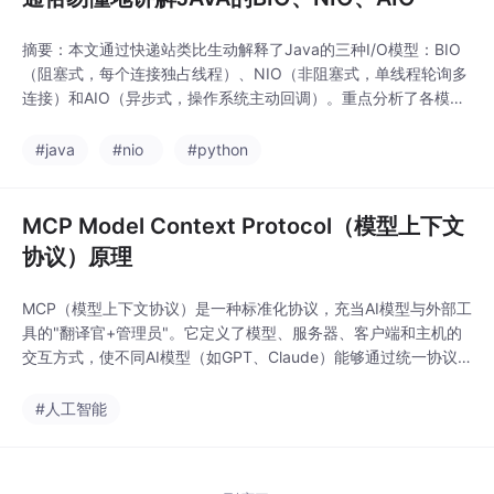
摘要：本文通过快递站类比生动解释了Java的三种I/O模型：BIO
（阻塞式，每个连接独占线程）、NIO（非阻塞式，单线程轮询多
连接）和AIO（异步式，操作系统主动回调）。重点分析了各模型
的核心原理、代码实现和适用场景：BIO简单但扩展性差；NIO高
性能但编程复杂；AIO真正异步但JDK支持有限。文章还同步对比
#java
#nio
#python
了阻塞/非阻塞、同步/异步的核心概念差异，并附有各模型的代码
示例和架构图示，帮助开发者深入
MCP Model Context Protocol（模型上下文
协议）原理
MCP（模型上下文协议）是一种标准化协议，充当AI模型与外部工
具的"翻译官+管理员"。它定义了模型、服务器、客户端和主机的
交互方式，使不同AI模型（如GPT、Claude）能够通过统一协议
调用数据库、API等外部工具。MCP通过初始化连接、工具发现、
异步调用循环等机制工作，具有标准化、扩展性强和安全可控等优
#人工智能
势。该协议仅规范客户端与服务端的通信，不涉及模型交互标准，
因此实际作用是