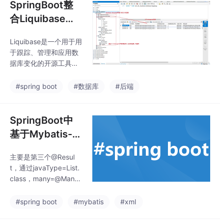
SpringBoot整
合Liquibase对
数据库管理和迁
Liquibase是一个用于用
移
于跟踪、管理和应用数
据库变化的开源工具，
通过日志文件(changel
og)的形式记录数据库的
#spring boot
#数据库
#后端
变更(changeset)，然
后执行日志文件中的修
改，将数据库更新或回
SpringBoot中
滚(rollback)到一致的状
基于Mybatis-Pl
态。它的目标是提供一
us多表联查（无
种数据库类型无关的解
主要是第三个@Resul
xml，通过注解
决方案，通过执行sche
t，通过javaType=List.
ma类型的文件来达到迁
实现）
class，many=@Many
移。本文主要介绍Sprin
来指定这个Result的属
gBoot与Liquibase的集
性（通过CourseMappe
#spring boot
#mybatis
#xml
成。
r中的方法来查询这个lis