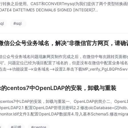
转换之后使用。CAST和CONVERTmysql为我们提供了两个类型转换函数：CAS
 DATE4 DATETIME5 DECIMAL6 SIGNED [INTEGER]7...
ql
#sql
微信公众号业务域名，解决“非微信官方网页，请确
信公众号业务域名问题现象网页制作完成之后，在微信中每次跳转页面都
问”。问题定位已经为项目配置了域名的，但是没有在微信中配置业务域名
击——>功能设置——>业务域名——>设置2.单击下载MP_verify_PgLBQPh5wvN
ux的centos7中OpenLDAP的安装，卸载与重装
x的centos7中LDAP的安装，卸载与重装一、OpenLDAP的简介二、Open
penLDAP2.1 配置OpenLDAP管理员密码2.2 修改olcDatabase={2}hdb.l
}monitor.ldif文件3.配置OpenLDAP数据库4.导入基本Schema5.修改migra
x
#运维
#centos