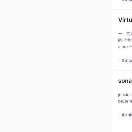
Vir
一、前
的IP
albo
#linu
so
jenkin
be/tem
#jenk