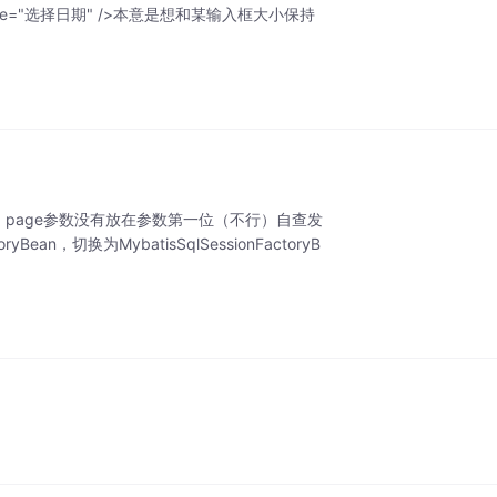
tTime()" value="选择日期" />本意是想和某输入框大小保持
多是 page参数没有放在参数第一位（不行）自查发
Bean，切换为MybatisSqlSessionFactoryB