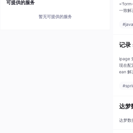
可提供的服务
='for
一致解决
暂无可提供的服务
#java
记录 
ipa
现在配置多
ean 
#spr
达梦
达梦数