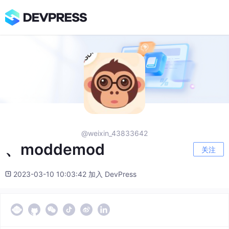
@weixin_43833642
、moddemod
关注
2023-03-10 10:03:42 加入 DevPress