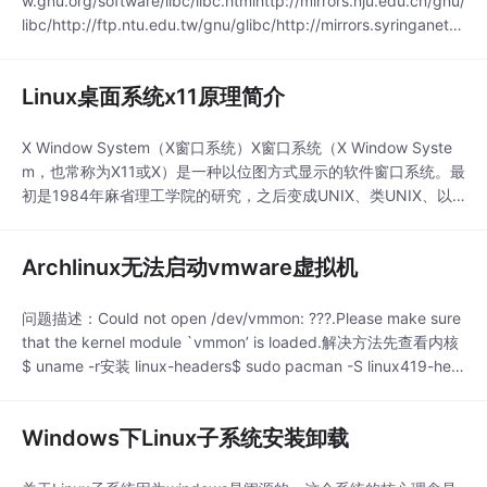
w.gnu.org/software/libc/libc.htmlhttp://mirrors.nju.edu.cn/gnu/
libc/http://ftp.ntu.edu.tw/gnu/glibc/http://mirrors.syringanetw
orks.net/gnu/lib...
Linux桌面系统x11原理简介
X Window System（X窗口系统）X窗口系统（X Window Syste
m，也常称为X11或X）是一种以位图方式显示的软件窗口系统。最
初是1984年麻省理工学院的研究，之后变成UNIX、类UNIX、以
及OpenVMS等操作系统所一致适用的标准化软件工具包及显示架
构的运作协议。X窗口系统通过软件工具及架构协议来创建操作系
Archlinux无法启动vmware虚拟机
统所用的图形用户界面，此后则逐渐扩展适用到各形各色的其他操
作系统..
问题描述：Could not open /dev/vmmon: ???.Please make sure
that the kernel module `vmmon’ is loaded.解决方法先查看内核
$ uname -r安装 linux-headers$ sudo pacman -S linux419-hea
ders根据你自己的内核安装，加载内核模块sudo mod...
Windows下Linux子系统安装卸载