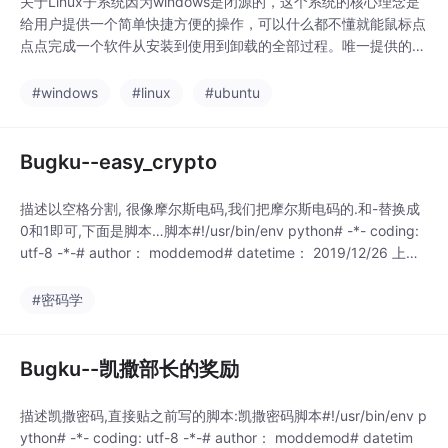
关于Linux子系统因为windows是闭源的，这个系统的核心理念是
给用户提供一个简单快捷方便的操作，可以什么都不懂就能鼠标点
点点完成一个软件从安装到使用到卸载的全部过程。唯一提供的给
用户的cmd或者powershell这种命令接口，功能着实有限，和Linu
x提供的shell完全没法比，对于开发者来说是真的难受！我们不知
#windows
#linux
#ubuntu
道他提供该子系统的初衷是啥，但是就功能上来说，还是方便很多
吧，首先他这个子系统
Bugku--easy_crypto
描述以空格分割, 很像摩尔斯电码,我们把摩尔斯电码的.和-替换成
0和1即可,下面是脚本…脚本#!/usr/bin/env python# -*- coding:
utf-8 -*-# author： moddemod# datetime： 2019/12/26 上午1
0:34# ide： PyCharmdst_dict = {'.-': 'A','-...
#密码学
Bugku--凯撒部长的奖励
描述凯撒密码,直接贴之前写的脚本:凯撒密码脚本#!/usr/bin/env p
ython# -*- coding: utf-8 -*-# author： moddemod# datetim