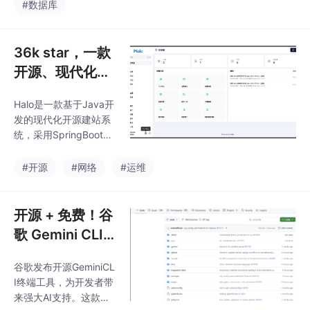
8编码、多数据库同时
#数据库
操作、二进制字段编辑
等功能，并可导出CS
V、HTML等多种格式数
36k star，一款
据。提供便捷的数据库
开源、现代化的
可视化操作体验。
国产建站系统
Halo是一款基于Java开
发的现代化开源建站系
统，采用SpringBoot+F
reemarker技术栈，以
轻量化和扩展性为核心
#开源
#网络
#运维
优势。其4MB的微内核
支持动态插件扩展，提
供128+主题与插件满足
开源 + 免费！谷
多样化需求。技术架构
歌 Gemini CLI
上采用可插拔设计，支
横空出世，Clau
持插件热插拔和自定义
谷歌发布开源GeminiCL
de Code 的对手
模型API生成，搭配实时
I终端工具，为开发者带
编辑的主题引擎。功能
来了
来强大AI支持。这款基
特性包括：模块化的插