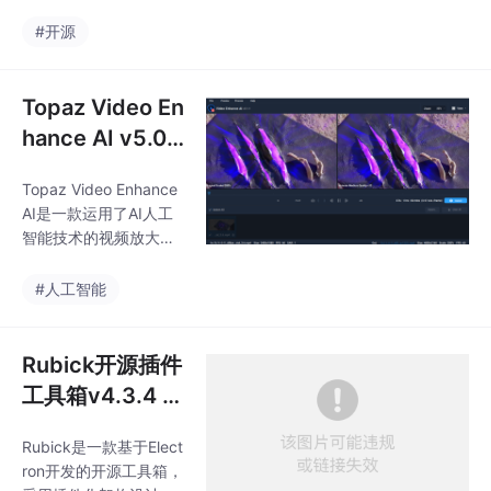
于Gemini2.5Pro模型的
件架构、多存储策略附
命令行工具具备双模式
#开源
件管理、RBAC权限控
操作、多模态处理、10
制、内置全文搜索，以
0万tokens上下文窗口
及Docker部署方
等特性，支持代码生
Topaz Video En
成、错误修复、自动化
hance AI v5.0.
脚本等开发场景。相比
4 – AI人工智能
闭源的ClaudeCode，G
Topaz Video Enhance
技术的视频放大
eminiCLI以开源免费、
AI是一款运用了AI人工
性能优越、企业级安全
工具
智能技术的视频放大工
等优势脱颖而出。其模
具，使用神经网络进行
块化架构支持工具扩
训练的，该神经网络分
#人工智能
展，内置Google搜索、
析成千上万对视频，以
文件操作等功能，并能
了解通常如何丢失细
通过MC
节，够推断出更多细
Rubick开源插件
节，从而在单个视频剪
工具箱v4.3.4 -
辑中提供大量信息的情
免费集成丰富的
况下呈现出更加逼真的
Rubick是一款基于Elect
插件
外观，可以将视频放大
ron开发的开源工具箱，
至8K分辨率，并提供真