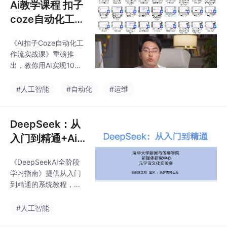
Ai教学课程 扣子
coze自动化工作
流
《AI扣子Coze自动化工
作流实战课》重磅推
出，教你用AI实现10倍
效率提升。课程系统讲
解字节跳动Coze平台，
#人工智能
#自动化
#运维
从基础到企业级应用部
署，非技术人员也能轻
松掌握。聚焦营销、客
DeepSeek：从
服、数据分析等场景，
入门到精通+Ai
通过真实案例教你构
指令
建"数字员工"，将重复
《DeepSeekAI全阶段
工作自动化，专注高价
学习指南》提供从入门
值任务。掌握这一技能
到精通的系统教程，包
将成为职场核心竞争
含基础操作与高阶应
力，助你在AI时代脱颖
用，并整合实用AI指令
#人工智能
而出。课程资源已在百
库，帮助用户快速提升
度、夸克、迅雷等平台