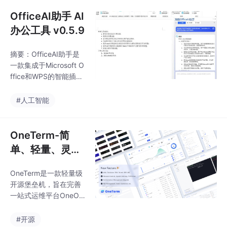
技能。资源可通过百度
开放下载。
网盘（密码tfnk）、夸
OfficeAI助手 AI
克网盘或迅雷网盘（密
办公工具 v0.5.9
码ubwp）获取，助力
高效掌握大模型应用技
摘要：OfficeAI助手是
术。
一款集成于Microsoft O
ffice和WPS的智能插
件，提供文档自动生
成、内容校对润色、公
#人工智能
式推荐等功能。通过强
大的数据分析能力深度
融入办公软件，简化复
OneTerm-简
杂流程，显著提升办公
单、轻量、灵活
效率。支持一键操作，
的开源堡垒机
轻松应对各类办公需
OneTerm是一款轻量级
求。（下载链接：http
开源堡垒机，旨在完善
s://xiaodao.lanzout.co
一站式运维平台OneOp
m/b032dh5xza）
s的产品矩阵。它支持多
协议连接，基于ACL模
#开源