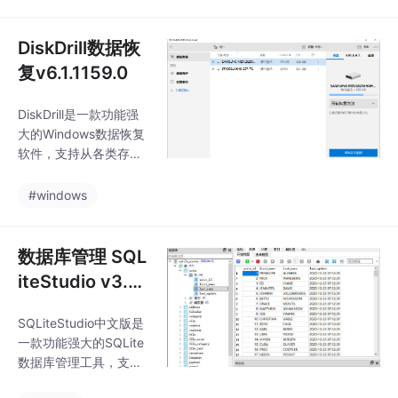
块实现细粒度权限管
理，提供资产、目录快
捷授权功能。核心组件
DiskDrill数据恢
包括MySQL、Redis、
复v6.1.1159.0
guacd等6个模块，部
署简单。主要功能包括
DiskDrill是一款功能强
工作台远程运维、资源
大的Windows数据恢复
管控、访问控制及审计
软件，支持从各类存储
中心，支持会话监控、
设备（硬盘、U盘、相
录像回放等安全审计需
机等）中恢复误删文
#windows
求。系统还提供个性化
件，包括不可读文件或
设置和云存储选项，兼
丢失分区。它采用多重
顾易用性与安全性，为
扫描算法，提供简单易
数据库管理 SQL
运维团队提供高效
用的恢复流程：扫描-预
iteStudio v3.4.
览-恢复。软件支持快速
18中文
操作，点击即可完成数
SQLiteStudio中文版是
据恢复。下载链接：htt
一款功能强大的SQLite
ps://www.lanzoux.co
数据库管理工具，支持
m/b0dq1v9of
SQLite2/3，具备UTF-