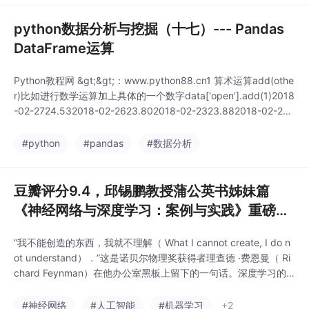
python数据分析与挖掘（十七）--- Pandas
DataFrame运算
Python教程网 &gt;&gt;：www.python88.cn1 算术运算add(othe
r)比如进行数学运算加上具体的一个数字data['open'].add(1)2018
-02-2724.532018-02-2623.802018-02-2323.882018-02-222
3.252018-02-1422.49...
#python
#pandas
#数据分析
豆瓣评分9.4，邱锡鹏教授蒲公英书姊妹篇
《神经网络与深度学习：案例与实践》重磅来
袭...
“我不能创造的东西，我就不理解（ What I cannot create, I do n
ot understand）．”这是诺贝尔物理奖获得者理查德 ·费恩曼（ Ri
chard Feynman）在他办公室黑板上留下的一句话。深度学习的
学习中也是如此，只有通过实践才能更深入地理解理论。蒲公英书
《神经网络与深度学习》主要阐述了神经网络与深度学习技术的基
#神经网络
#人工智能
#机器学习
+2