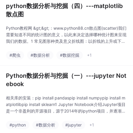
python数据分析与挖掘（四）---matplotlib
散点图
Python教程网 &gt;&gt;：www.python88.cn散点图(scatter)我们
需要知道不同的统计图的意义，以此来决定选择哪种统计图来呈现
我们的数据。1 常见图形种类及意义折线图：以折线的上升或下降
来表示统计数量的增减变化的统计图特点：能够显示数据的变化趋
势，反映事物的变化情况。(变化)散点图：用两组数据构成多个坐
#爬虫
#数据分析
#数据挖掘
+1
标点，考察坐标点的分...
Python数据分析与挖掘（一）---jupyter Not
ebook
相关库的安装：pip install pandaspip install numpypip install m
atplotlibpip install sklearn1 Jupyter Notebook介绍Jupyter项目
是一个非盈利的开源项目，源于2014年的ipython项目，并逐渐发
展为支持跨所有编程语言的交互式数据科学计算的工具。Jupyter
Notebook，原...
#python
#数据分析
#jupyter
+1