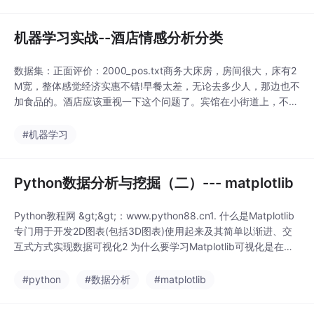
很多要求硕士以上学历，而且工作年限3-5年居多，当然本科学历
也不是不可以，只是可能要求工作经验多些，能力强，
机器学习实战--酒店情感分析分类
数据集：正面评价：2000_pos.txt商务大床房，房间很大，床有2
M宽，整体感觉经济实惠不错!早餐太差，无论去多少人，那边也不
加食品的。酒店应该重视一下这个问题了。宾馆在小街道上，不大
好找，但还好北京热心同胞很多~前台 楼层服务员都不错，房间
安静整洁，交通方便，吃的周围也挺多．唯一不足，卫生间地漏设
#机器学习
计不好，导致少量积水．这次去北京，是要去北师大办事，所以特
意留意了下附近的宾馆。住了...
Python数据分析与挖掘（二）--- matplotlib
Python教程网 &gt;&gt;：www.python88.cn1. 什么是Matplotlib
专门用于开发2D图表(包括3D图表)使用起来及其简单以渐进、交
互式方式实现数据可视化2 为什么要学习Matplotlib可视化是在整
个数据挖掘的关键辅助工具，可以清晰的理解数据，从而调整我们
的分析方法。能将数据进行可视化,更直观的呈现使数据更加客
#python
#数据分析
#matplotlib
观、更具说服力例如...