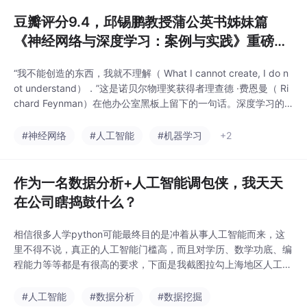
豆瓣评分9.4，邱锡鹏教授蒲公英书姊妹篇
《神经网络与深度学习：案例与实践》重磅来
袭...
“我不能创造的东西，我就不理解（ What I cannot create, I do n
ot understand）．”这是诺贝尔物理奖获得者理查德 ·费恩曼（ Ri
chard Feynman）在他办公室黑板上留下的一句话。深度学习的
学习中也是如此，只有通过实践才能更深入地理解理论。蒲公英书
《神经网络与深度学习》主要阐述了神经网络与深度学习技术的基
#神经网络
#人工智能
#机器学习
+2
本原理和方法。很多读者...
作为一名数据分析+人工智能调包侠，我天天
在公司瞎捣鼓什么？
相信很多人学python可能最终目的是冲着从事人工智能而来，这
里不得不说，真正的人工智能门槛高，而且对学历、数学功底、编
程能力等等都是有很高的要求，下面是我截图拉勾上海地区人工智
能首页招聘信息，图中可以看到，真正的人工智能（涉及较深算
法、机器学习、深度学习、图像处理、自然语言处理等）岗位基本
#人工智能
#数据分析
#数据挖掘