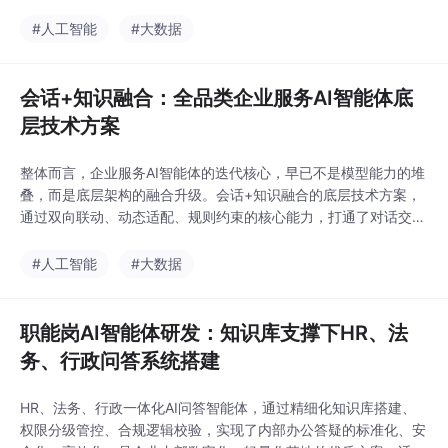
够替代70%以上的重复性人工咨询，大幅降低运营成本。但很多开
发者次接触AI智能体开发时，往往会陷入“先选大模型再堆功能”的
#人工智能
#大数据
误区，导致上线后幻觉频发、逻辑混乱，根本达不到可用标准。本
文结合大量落地实践，梳理AI
会话+知识融合：全品类企业服务AI智能体底
层技术方案
整体而言，企业服务AI智能体的迭代核心，早已不是模型能力的堆
叠，而是底层架构的融合升级。会话+知识融合的底层技术方案，
通过双向联动、动态适配、规则约束的核心能力，打通了对话交互
与业务知识的壁垒，让AI智能体既有自然流畅的会话能力，又有精
准专业的业务答疑能力，是当前全品类企业服务AI智能体规模化落
#人工智能
#大数据
地的最优底层方案之一。系统会实时解析当前会话的对话阶段、用
户意图、历史交互信息，基于语境动态筛选匹配知识
职能岗AI智能体研发：知识库支撑下HR、法
务、行政问答系统搭建
HR、法务、行政一体化AI问答智能体，通过精细化知识库搭建、
权限分级管控、合规逻辑校验，实现了内部办公答疑的标准化、安