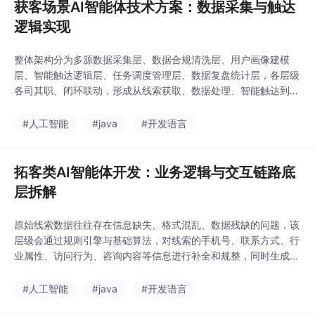
获客场景AI智能体技术方案：数据采集与触达
逻辑实现
整体架构分为多源数据采集层、数据合规清洗层、用户画像建模
层、智能触达逻辑层、任务调度管理层、数据复盘统计层，各层级
各司其职、闭环联动，形成从线索获取、数据处理、智能触达到效
果复盘的完整获客链路，适配ToB、ToC全行业获客场景。系统通
过用户浏览时长、互动频次、咨询关键词、留资意愿、复访次数、
#人工智能
#java
#开发语言
停留页面类型等多维度数据，构建用户行为标签与意向标签，将线
索划分为高意向精准线索、潜在培育线索、弱兴趣线索、
拓客类AI智能体开发：业务逻辑与交互链路底
层拆解
原始线索数据往往存在信息缺失、格式混乱、数据残缺的问题，该
层级会通过规则引擎与基础算法，对线索的手机号、联系方式、行
业属性、访问行为、咨询内容等信息进行补全和规整，同时生成基
础用户标签，比如访问渠道、互动频次、咨询关键词、地域属性
等，为后续AI意向研判提供基础数据支撑，大幅提升后续智能决策
#人工智能
#java
#开发语言
的精准度。这是拓客智能体开发的核心业务逻辑，系统通过多维度