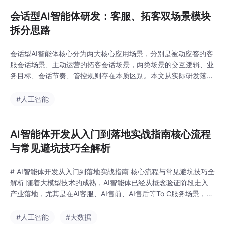
评分模型，结合用户行为权重、咨询关键词、互动频次、停
会话型AI智能体研发：客服、拓客双场景模块
拆分思路
会话型AI智能体核心分为两大核心应用场景，分别是被动应答的客
服会话场景、主动运营的拓客会话场景，两类场景的交互逻辑、业
务目标、会话节奏、管控规则存在本质区别。本文从实际研发落地
角度，讲解会话型AI智能体的通用底座+双场景独立模块的拆分设
计思路，厘清客服、拓客场景的模块边界、逻辑差异与适配方案，
#人工智能
附带轻量化Java工程代码，为企业级双场景AI智能体研发、重构
与迭代提供可落地的技术参考。主要包含用户身份
AI智能体开发从入门到落地实战指南核心流程
与常见避坑技巧全解析
# AI智能体开发从入门到落地实战指南 核心流程与常见避坑技巧全
解析 随着大模型技术的成熟，AI智能体已经从概念验证阶段走入
产业落地，尤其是在AI客服、AI售前、AI售后等To C服务场景，能
够替代70%以上的重复性人工咨询，大幅降低运营成本。但很多开
发者次接触AI智能体开发时，往往会陷入“先选大模型再堆功能”的
#人工智能
#大数据