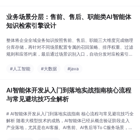
误区，导致上线后幻觉频发、逻辑混乱，根本达不到可用标准。本
文结合大量落地实践，梳理AI
业务场景分层：售前、售后、职能类AI智能体
知识检索引擎设计
整体将企业全域业务知识按照售前、售后、职能三大维度完成物理
分库存储，再针对不同场景配置专属的召回策略、排序权重、过滤
规则和应答约束，最后通过场景识别入口，自动分发对应检索引擎
执行查询，实现业务场景与检索逻辑的精准匹配。通用检索引擎只
能满足基础答疑需求，而分层式检索引擎，能够精准匹配售前获
#人工智能
#大数据
#java
客、售后维稳、职能办公的差异化业务目标，让每一类场景的知识
检索都贴合业务诉求，是企业AI智能体从基础智能化走向精
AI智能体开发从入门到落地实战指南核心流程
与常见避坑技巧全解析
# AI智能体开发从入门到落地实战指南 核心流程与常见避坑技巧全
解析 随着大模型技术的成熟，AI智能体已经从概念验证阶段走入
产业落地，尤其是在AI客服、AI售前、AI售后等To C服务场景，能
够替代70%以上的重复性人工咨询，大幅降低运营成本。但很多开