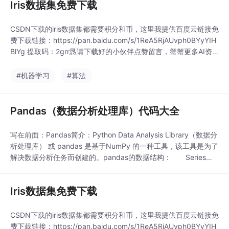
Iris数据集免费下载
CSDN下载的iris数据集都需要积分和币，这里我提供百度云链接免
费下载链接：https://pan.baidu.com/s/1ReA5RjAUvph0BYyYIH
BlYg 提取码：2grr恳请下载好的小伙伴点赞留言，蟹蟹更多AI资
源请关注公众号：大胡子的AI欢迎各位AI爱好者加入群聊交流学
习：882345565（内有大量免费资源哦！）...
#机器学习
#算法
Pandas（数据分析处理库）代码大全
写在前面：Pandas简介：Python Data Analysis Library（数据分
析处理库） 或 pandas 是基于NumPy 的一种工具，该工具是为了
解决数据分析任务而创建的。pandas的数据结构： Series：
一维数组，与Numpy中的一维ndarray类似。二者与Python基本
的数据结构List也很相近，其区别是：List中的元素可以是不同的
Iris数据集免费下载
数据类型，而Arr...
CSDN下载的iris数据集都需要积分和币，这里我提供百度云链接免
费下载链接：https://pan.baidu.com/s/1ReA5RjAUvph0BYyYIH