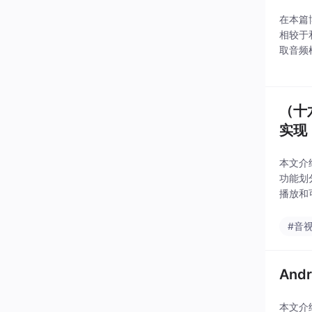
在本篇
相较于
取音频
信息，
需求的
（十
实现
本文介
功能划分
播放和可
职责清
#音
An
本文介绍