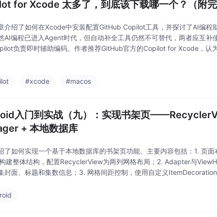
ilot for Xcode 太多了，到底该下载哪一个？（
介绍了如何在Xcode中安装配置GitHub Copilot工具，并探讨了AI
然AI编程已进入Agent时代，但自动补全工具仍然不可替代，两者应互补使
pilot负责即时辅助编码。作者推荐GitHub官方的Copilot for Xcode，
价格合理（10美元）。安装步骤包括下载客户端、安装N
lot
#xcode
#macos
roid入门到实战（九）：实现书架页——RecyclerView
ager + 本地数据库
绍了如何实现一个基于本地数据库的书架页功能。主要内容包括：1. 页面布局设
ut构建整体结构，配置RecyclerView为两列网格布局；2. Adapter与Vie
封面、标题和集数信息；3. 网格间距控制，使用自定义ItemDecorati
计，采用ViewModel+Room架构
roid