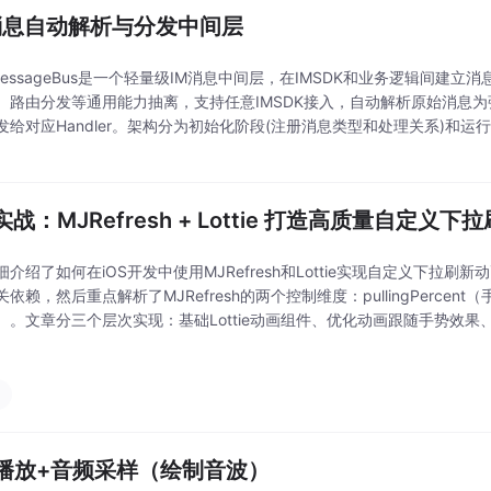
 消息自动解析与分发中间层
MMessageBus是一个轻量级IM消息中间层，在IMSDK和业务逻辑间建
、路由分发等通用能力抽离，支持任意IMSDK接入，自动解析原始消息
发给对应Handler。架构分为初始化阶段(注册消息类型和处理关系)和运
括PHIMCenter、MessageRegistry和DispatchCe
 实战：MJRefresh + Lottie 打造高质量自定义
介绍了如何在iOS开发中使用MJRefresh和Lottie实现自定义下拉刷新动
依赖，然后重点解析了MJRefresh的两个控制维度：pullingPercent
）。文章分三个层次实现：基础Lottie动画组件、优化动画跟随手势效
留时间）。最终实现了既美观又流畅的刷新效果，展现了如何
播放+音频采样（绘制音波）