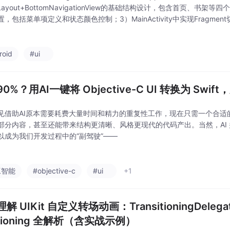
eLayout+BottomNavigationView的基础结构设计，包含首页、书架等四
，包括菜单项定义和状态颜色控制；3）MainActivity中实现Fragment切
实现导航项选中
roid
#ui
0%？用AI一键将 Objective-C UI 转换为 Swif
见借助AI原本需要耗费大量时间和精力的重复性工作，现在只需一个合适的 
部分内容，甚至还能带来结构更清晰、风格更现代的代码产出。当然，AI
以成为我们开发过程中的“副驾驶”——
工智能
#objective-c
#ui
+1
解 UIKit 自定义转场动画：TransitioningDelegate
itioning 全解析（含实战示例）