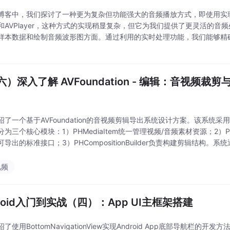
博客中，我们探讨了一种更为复杂但功能强大的音频播放方式，即使用实
和AVPlayer，这种方式的实现稍显复杂，但它为我们提供了更灵活的音
样本数据和绘制音频波形图方面。通过利用的实时处理功能，我们能够精
并基于此动态绘制音频的波形图。这种方法不仅展现了的强大功能，也为
有效途径。
六）深入了解 AVFoundation - 编辑：音视频裁
绍了一个基于AVFoundation的音视频剪辑导出系统设计方案。该系统
为三个核心模块：1）PHMediaItem统一管理视频/音频素材资源；2）PHC
导出的标准接口；3）PHCompositionBuilder负责构建剪辑结构
晰、解耦灵活的特点，默认实现支持基本的时间线拼接功能，同时
视频
droid入门到实战（四）：App UI主框架搭建
了使用BottomNavigationView实现Android App底部导航栏的