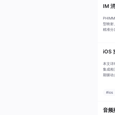
IM
PHI
型映射
精准分
核心组件包
iOS
本文详细
集成相关
期驱动
最小停
#ios
音频