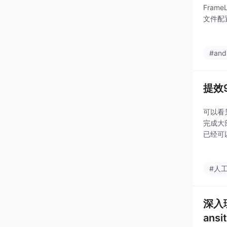
Fram
文件配置
List
#and
提效9
可以看
完成大
已经可
#人
深入理
ans