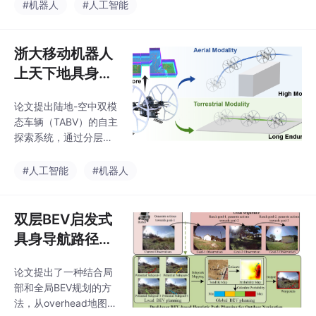
机器人在真实世界中的
#机器人
#人工智能
任务上的改进提供了重
无碰撞导航，并贡献了
要的参考。
相应的数据收集流程和
数据集，通过实验验证
浙大移动机器人
了模型的有效性和泛化
上天下地具身导
能力！
航！TABV：陆-
论文提出陆地-空中双模
空双模态车辆的
态车辆（TABV）的自主
自主探索
探索系统，通过分层框
架和改进的双模态蒙特
卡洛树搜索（BM-MCT
#人工智能
#机器人
S）方法，在给定的能
量和时间预算下，灵活
切换模态以最大化信息
双层BEV启发式
增益！
具身导航路径规
划新范式！Dual
论文提出了一种结合局
-BEV Nav：非
部和全局BEV规划的方
结构化户外环境
法，从overhead地图中