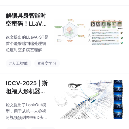
和决策准确性！
解锁具身智能时
空密码！LLaVA-
ST：多模态大模
论文提出的LLaVA-ST是
型的细粒度时空
首个能够端到端处理细
理解
粒度时空多模态理解任
务的MLLM。通过引入L
APE和STP模块，LLaV
#人工智能
#深度学习
A-ST显著提高了模型在
多个基准测试中的性
能。实验结果表明，LL
ICCV-2025 | 斯
aVA-ST在处理时空交错
坦福人形机器人
任务时具有显著优势，
自主导航！Look
并且在开放式视频问答
论文提出了LookOut模
Out：真实环境
和多选题视频问答任务
型，用于从第一人称视
中也表现出色。LLaVA-
人形机器人第一
角视频预测未来6D头部
ST的提出为未来的MLL
人称视角导航
姿态轨迹，以实现人形
Ms在细粒度多模态理解