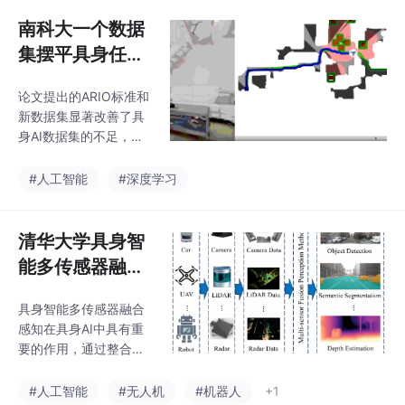
南科大一个数据
集摆平具身任
务！ARIO：用
论文提出的ARIO标准和
于多功能、通用
新数据集显著改善了具
具身智能体的标
身AI数据集的不足，提
准统一数据集
供了更丰富、更多样化
和更大规模的数据。通
#人工智能
#深度学习
过提供统一的数据格式
和标准化的数据处理流
程，ARIO为开发更强
清华大学具身智
大、更通用的具身AI智
能多传感器融合
能体铺平了道路。
感知综述：背
具身智能多传感器融合
景、方法、挑战
感知在具身AI中具有重
与展望
要的作用，通过整合多
种传感器数据，可以显
著提高系统的感知能力
#人工智能
#无人机
#机器人
+1