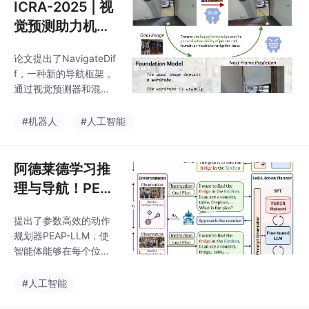
ICRA-2025 | 视
觉预测助力机器
人自主导航！Na
论文提出了NavigateDif
vigateDiff：视
f，一种新的导航框架，
觉引导的零样本
通过视觉预测器和混合
导航助理
融合策略，实现了在新
环境中的零样本导航。
#机器人
#人工智能
NavigateDiff方法在模
拟和真实世界环境中均
表现出强大的鲁棒性和
阿德莱德学习推
适应性，显著提高了导
理与导航！PEA
航性能和效率。
P-LLM：基于大
提出了参数高效的动作
语言模型的参数
规划器PEAP-LLM，使
高效动作规划
智能体能够在每个位置
与LLM交互以获得单步
指令，从而提高导航效
#人工智能
率！