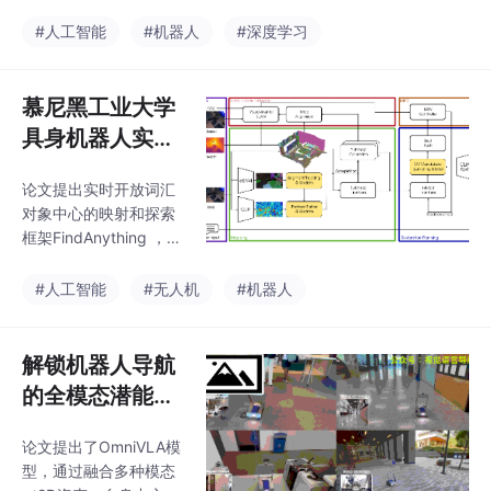
中的机器人导航
提取的全局BEV提示和
实时局部BEV表示。增
#人工智能
#机器人
#深度学习
强了机器人在复杂户外
环境中识别可通行性的
能力，提高了路径规划
慕尼黑工业大学
的距离。未来的工作将
具身机器人实时
计划结合无人机获取实
环境探索！Find
时俯视视图，以进一步
论文提出实时开放词汇
Anything：基于
提升系统的鲁棒性和实
对象中心的映射和探索
时性能。
开放词汇对象中
框架FindAnything ，能
心映射的机器人
够利用基础模型实现开
放词汇引导的机器人探
任意环境认知与
#人工智能
#无人机
#机器人
索！
导航
解锁机器人导航
的全模态潜能！
OmniVLA：机
论文提出了OmniVLA模
器人导航的全模
型，通过融合多种模态
态视觉-语言-动