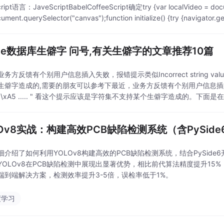
ript语言：JaveScriptBabelCoffeeScript确定try {var localVideo = docu
ument.querySelector("canvas");function initialize() {try {navigator.
acle数据库生僻字 问号,有关生僻字的文章推荐10篇
务方反馈有个别用户信息插入失败，报错提示类似Incorrect string value
僻字造成的,需要的朋友可以参考下最近，业务方反馈有个别用户信息插入失败，报错提
xF0\xA5 ..... " 看这个提示应该是字符集不支持某个生僻字造成的。下
LOv8实战：构建高效PCB缺陷检测系统（含PySi
细介绍了如何利用YOLOv8构建高效的PCB缺陷检测系统，结合PySid
YOLOv8在PCB缺陷检测中展现出显著优势，相比前代算法精度提升1
端到端解决方案，检测效率提升3-5倍，误检率低于1%。
度学习