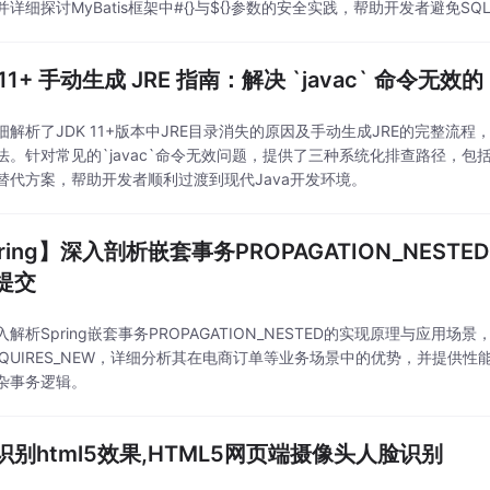
并详细探讨MyBatis框架中#{}与${}参数的安全实践，帮助开发者避免
 11+ 手动生成 JRE 指南：解决 `javac` 命令无效
细解析了JDK 11+版本中JRE目录消失的原因及手动生成JRE的完整流程，
法。针对常见的`javac`命令无效问题，提供了三种系统化排查路径，
替代方案，帮助开发者顺利过渡到现代Java开发环境。
ring】深入剖析嵌套事务PROPAGATION_NESTE
提交
解析Spring嵌套事务PROPAGATION_NESTED的实现原理与应用场
EQUIRES_NEW，详细分析其在电商订单等业务场景中的优势，并提供
杂事务逻辑。
识别html5效果,HTML5网页端摄像头人脸识别