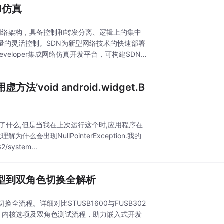
N仿真
统分布式网络架构，具备控制和转发分离、逻辑上的集中
量的灵活控制。SDN为新型网络技术的快速部署
eloper集成网络仿真开发平台，可构建SDN
虚方法’void android.widget.B
得改变了什么,但是当我在上次运行这个时,应用程序在
么会出现NullPointerException.我的
ystem...
片选型到双角色切换全解析
切换全流程。详细对比STUSB1600与FUSB302
置、内核选项及双角色测试流程，助力嵌入式开发