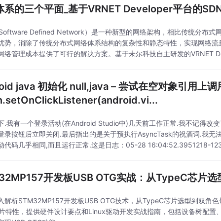
体系的三个平面_基于VRNET Developer平台的SD
Software Defined Network）是一种新型的网络架构，相比传
优势，消除了传统分布式网络体系结构的复杂性和静态特性，实现网络流
网络管理成本提供了可行的解决方案。基于未尔科技自主研发的VRNET Dev
信网络，通过核心技
roid java 初始化 null,java – 尝试在空对象引用上调用
n.setOnClickListener(android.vi...
.我有一个登录活动(在Android Studio中)几天前工作正常.我不记
录按钮后立即关闭.最后指出的是关于预执行AsyncTask的祝酒词.我无法理解为什
代码几乎相同,而且运行正常.这是日志：05-28 16:04:52.3951218-1232/s
M32MP157开发板USB OTG实战：从TypeC芯
解析STM32MP157开发板USB OTG技术，从TypeC芯片选型到双角色
芯片特性，提供硬件设计要点和Linux驱动开发实战指南，包括设备树配