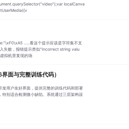
ment.querySelector("video");var localCanva
getUserMedia({v
:"\xF0\xA5 .....看这个提示应该是字符集不支
示类似"Incorrect string valu
面是在虚拟机里复现的场
de6界面与完整训练代码）
e6开发用户友好界面，提供完整的训练代码和部署
5%，特别适合检测微小缺陷。系统通过三层架构设