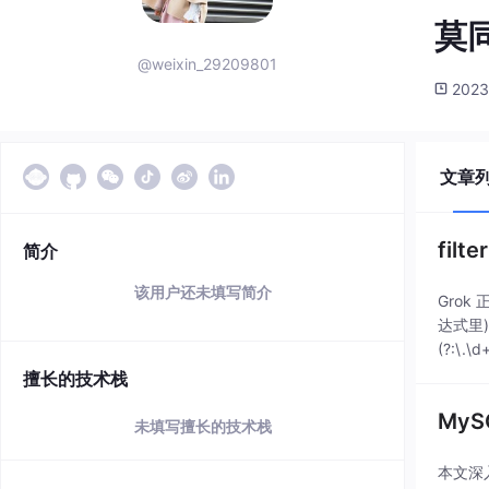
莫
@weixin_29209801
2023
文章
filt
简介
该用户还未填写简介
Grok
达式里
(?:\
擅长的技术栈
MyS
未填写擅长的技术栈
本文深入