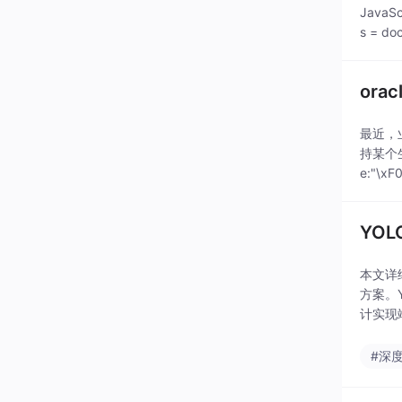
JavaSc
s = doc
or
最近，业
持某个生
e:"\
YO
本文详
方案。
计实现
#深