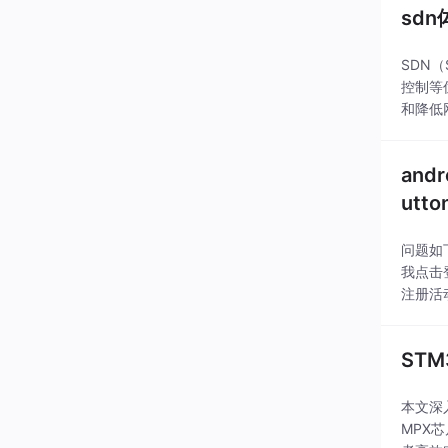
sdn
SDN（
控制等
和降低
仿真通
and
utto
问题如下
我点击登
注册活动
ST
本文深入
MPX