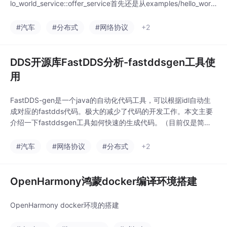
lo_world_service::offer_service首先还是从examples/hello_worl
d/hello_world_service.hpp文件开始。void on_state_cbk(vsomei
p::state_type_e _s
#汽车
#分布式
#网络协议
+2
DDS开源库FastDDS分析-fastddsgen工具使
用
FastDDS-gen是一个java的自动化代码工具，可以根据idl自动生
成对应的fastdds代码。极大的减少了代码的开发工作。本文主要
介绍一下fastddsgen工具如何快速的生成代码。（目前仅是简单
介绍使用，后续解锁更多姿势时会追加更新）...
#汽车
#网络协议
#分布式
+2
OpenHarmony鸿蒙docker编译环境搭建
OpenHarmony docker环境的搭建