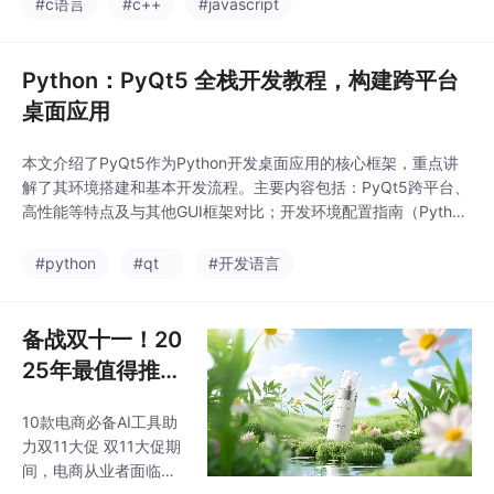
随后详细讲解了开发环境搭建，重点介绍Emscripten工具链的配
#c语言
#c++
#javascript
时需根据业务场景和性
置与优化编译选项。在实践层面，文章展示了从简单数学库到复杂
能
项目的编译流
Python：PyQt5 全栈开发教程，构建跨平台
桌面应用
本文介绍了PyQt5作为Python开发桌面应用的核心框架，重点讲
解了其环境搭建和基本开发流程。主要内容包括：PyQt5跨平台、
高性能等特点及与其他GUI框架对比；开发环境配置指南（Python
版本要求、安装方法、Qt Designer工具等）；并通过"Hello Worl
d"示例详细解析PyQt5程序结构。文章还深入讲解了PyQt5的信号
#python
#qt
#开发语言
与槽机制、自定义信号实现，以及QMai
备战双十一！20
25年最值得推荐
的10款电商AI工
10款电商必备AI工具助
具，涵盖商品图
力双11大促 双11大促期
生成、模特图生
间，电商从业者面临巨