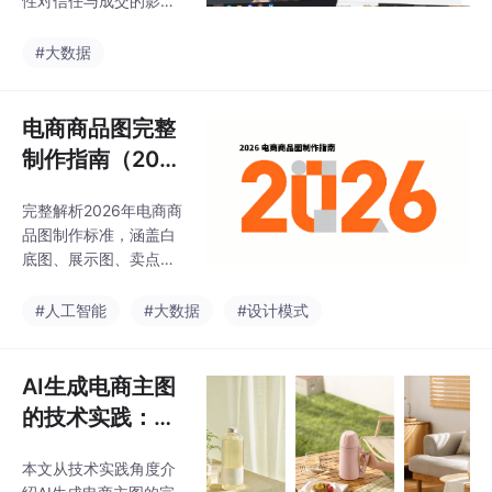
性对信任与成交的影
智作-虚拟主播/配音；7.
响，并拆解低成本品牌
光子AI-商品场景合成；
设计流程。通过 Logo
#大数据
8.网易七鱼-智能客服；
规范、主图风格统一、
9.易可图-低成本图片
素材批量生成与版本测
试等步骤，构建可复用
电商商品图完整
的品牌设计系统，适合
制作指南（202
创业者与中小电商团队
6）
实践参考。
完整解析2026年电商商
品图制作标准，涵盖白
底图、展示图、卖点图
和场景图设计原则，并
提供高转化率商品图结
#人工智能
#大数据
#设计模式
构参考。了解如何使用
AI快速生成专业商品
图，提升点击率和转化
AI生成电商主图
率，打造更具竞争力的
的技术实践：从
电商品牌视觉。
拍摄到上架效率
本文从技术实践角度介
提升10倍的完整