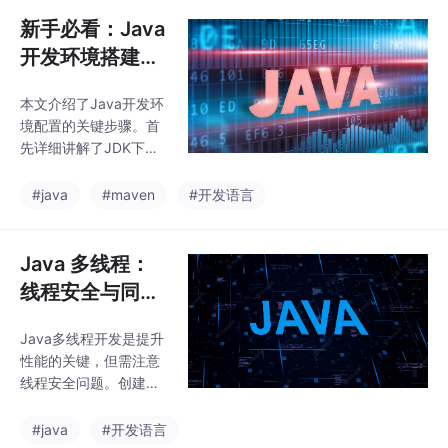
新手必看：Java
开发环境搭建之
JDK 与 Maven
本文介绍了Java开发环
境配置的关键步骤。首
先详细讲解了JDK下载
安装过程，包括Oracle
JDK与OpenJDK的选
#java
#maven
#开发语言
择、环境变量配置(JAV
A_HOME和PATH)以及
安装验证方法。接着重
Java 多线程：
点介绍了Maven的安装
线程安全与同步
配置，包括下载解压、
控制的深度解析
环境变量设置(MAVEN_
Java多线程开发是提升
HOME)、settings.xml
性能的关键，但需注意
文件的本地仓库路径配
线程安全问题。创建线
置和阿里云镜像设置。
程主要有继承Thread类
文中提供了完整的Wind
和实现Runnable接口两
#java
#开发语言
ows系统下配置步骤，