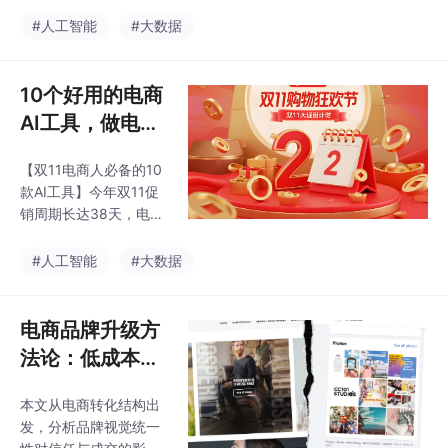
成、文案生成！
大工作量。本文推荐10
款实用AI工具：1.燕雀
#人工智能
#大数据
光年AI设计工具，可智
能融合产品图与场景；
2.豆包AI文案生成器，
10个好用的电商
自动产出各类营销文
AI工具，做电商
案；3.阿里妈妈AI智
运营、设计、策
投，智能广告投放工
【双11电商人必备的10
划再也不用发愁
具；4.CanvaAI在线设
款AI工具】今年双11促
计平台；5.绘蛙内容创
了
销周期长达38天，电商
作工具；6.讯飞智作虚
从业者迎来巨大工作
拟视频生成；7.光子AI
量。本文精选10款AI工
#人工智能
#大数据
虚拟模特生成；8.网易
具助力降本增效：1.燕
七鱼AI客服系统；9.易
雀光年AI-智能生成商品
可图AI图片编辑；
图/模特图；2.豆包-自
电商品牌升级方
动生成营销文案；3.阿
法论：低成本品
里妈妈AI智投-智能广告
牌设计如何提升
投放；4.CanvaAI-零基
本文从电商转化结构出
转化率？
础设计；5.绘蛙-阿里系
发，分析品牌视觉统一
内容创作工具；6.讯飞