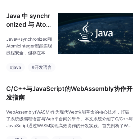
种方式，后者更常用。
帮助开发者快速搭
线程安全问题常出现在
共享资源访问时，可通
Java 中 synchr
过synchronized关键字
onized 与 Atom
实现同步控制，但过度
icInteger 的区
使用会影响性能。原子
Java中synchronized和
别
类如AtomicInteger基于
AtomicInteger都能实现
CAS算法，能提供更好
线程安全，但存在本质
的并发性能。线程间通
差异。synchronized通
信可通过wait()、notify
过对象锁实现独占访
#java
#开发语言
()等方法实现。合理运
问，是重量级同步机
用多线程机制能在保
制，适合复杂同步逻
辑；AtomicInteger基于
C/C++与JavaScript的WebAssembly协作开
CAS无锁算法，性能更
发指南
高，适合单变量原子操
作。synchronized具有
WebAssembly(WASM)作为现代Web性能革命的核心技术，打破
可重入性、非公平性和
了系统级编程语言与Web平台间的壁垒。本文系统介绍了C/C++与
灵活的锁粒度控制，而
JavaScript通过WASM实现高效协作的开发实践。首先剖析了WA
AtomicInteger仅支持单
SM的技术特性，包括其低延迟、安全沙箱和跨语言支持等优势。
个变量原子操作。选择